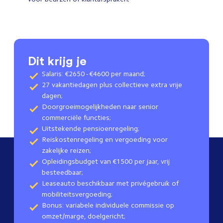
Dit krijg je
Salaris: €2650 - €4600 per maand;
27 vakantiedagen plus collectieve extra vrije
dagen;
Doorgroeimogelijkheden naar senior
commerciële functies;
Uitstekende pensioenregeling;
Reiskostenregeling en vergoeding voor
zakelijke reizen;
Opleidingsbudget van €1500 per jaar, vrij
besteedbaar;
Leaseauto beschikbaar met privégebruik of
mobiliteitsvergoeding;
Bonus: variabele individuele commissie op
omzet/marge, doelgericht;