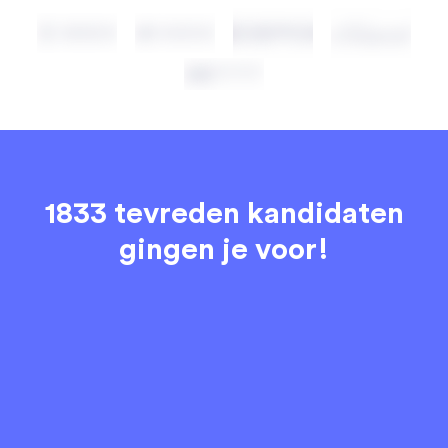
1833 tevreden kandidaten
gingen je voor!