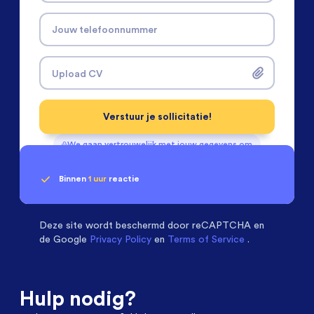
Jouw telefoonnummer
Upload CV
Verstuur je sollicitatie!
We gaan vertrouwelijk met jouw gegevens om
Binnen
1 uur
reactie
Geen klik? Wij vinden de
Projectleiders
beoordelen ons met een
passende baan
9.3
Deze site wordt beschermd door
reCAPTCHA en
de Google
Privacy Policy
en
Terms of Service
.
Hulp nodig?