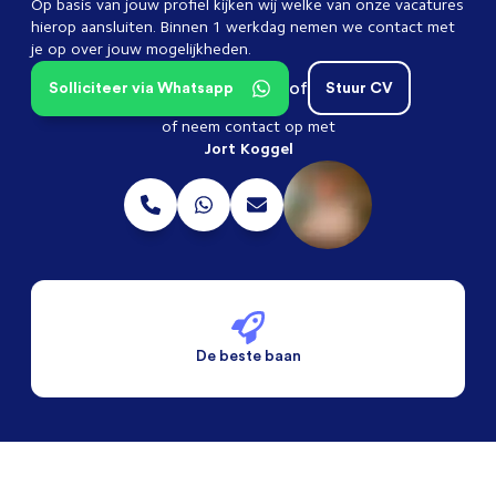
Op basis van jouw profiel kijken wij welke van onze vacatures
hierop aansluiten. Binnen 1 werkdag nemen we contact met
je op over jouw mogelijkheden.
of
Solliciteer via Whatsapp
Stuur CV
of neem contact op met
Jort Koggel
De beste baan
De beste voorwaarden
Alleen vaste banen