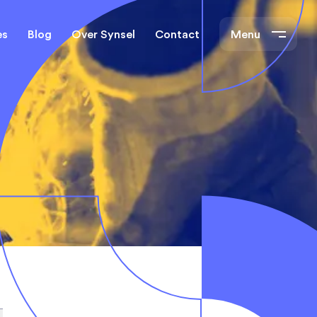
es
Blog
Over Synsel
Contact
Menu
cal Engineers
Mechanical Engineers
s Technische
Monteurs Technische
Dienst
tietechniek
rs
e