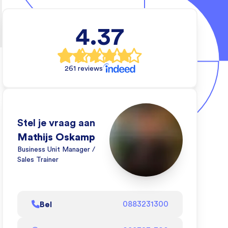
4.37
e
al
261 reviews
rs
e
Stel je vraag aan
Mathijs Oskamp
e
Business Unit Manager /
Sales Trainer
eo
oe
Bel
0883231300
l