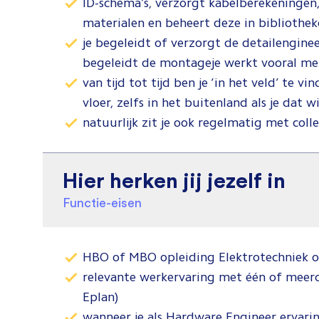
ID-schema’s, verzorgt kabelberekeningen, s
materialen en beheert deze in bibliothe
je begeleidt of verzorgt de detailengine
begeleidt de montageje werkt vooral 
van tijd tot tijd ben je ‘in het veld’ te vi
vloer, zelfs in het buitenland als je dat w
natuurlijk zit je ook regelmatig met col
Hier herken jij jezelf in
Functie-eisen
HBO of MBO opleiding Elektrotechniek 
relevante werkervaring met één of meer
Eplan)
wanneer je als Hardware Engineer ervari