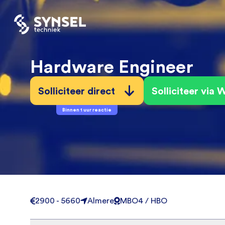
Hardware Engineer
Solliciteer direct
Solliciteer via
Binnen 1 uur reactie
2900 - 5660
Almere
MBO4 / HBO