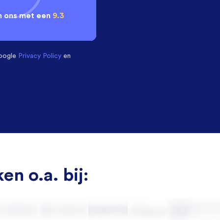
 ons met een
9.3
oogle
Privacy Policy
en
en o.a. bij: