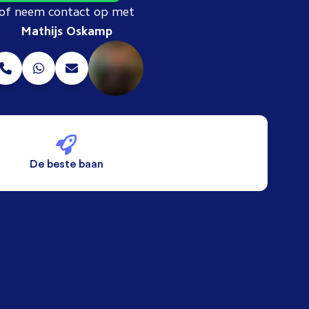
of neem contact op met
Mathijs Oskamp
De beste baan
De beste voorwaarden
Alleen vaste banen