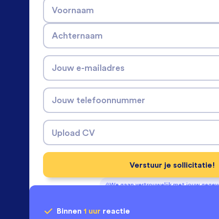
Voornaam
Achternaam
Jouw e-mailadres
Jouw telefoonnummer
Upload CV
Verstuur je sollicitatie!
We gaan vertrouwelijk met jouw gege
Binnen
1 uur
reactie