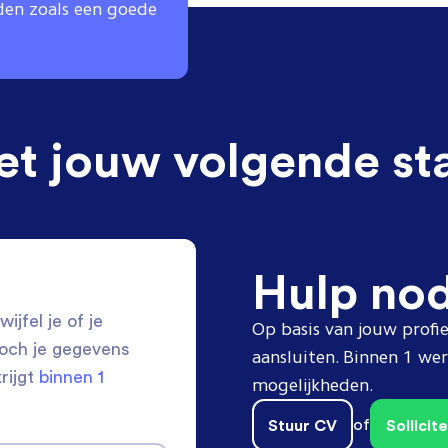
den zoals een goede
et jouw volgende st
Hulp no
ijfel je of je
Op basis van jouw profie
toch je gegevens
aansluiten. Binnen 1 w
krijgt
binnen 1
mogelijkheden.
Stuur CV
of
Sollici