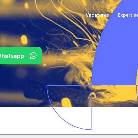
Vacatures
Expertis
Mechani
(Field) Service Engineers
(Field) Service Engineers
 Whatsapp
Software & Electrical
Software & Electrical
Monteur
Engineers
Engineers
Dienst
Installa
Monteurs binnendienst
Monteurs binnendienst
Operato
Technisch-Commercieel
De best