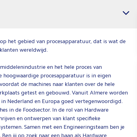
banen
Vacatures per regio
voor
Softwar
&
Electric
g op het gebied van procesapparatuur, dat is wat de
 klanten wereldwijd.
Enginee
Jij weet wat j
gsmiddelenindustrie en het hele proces van
wil en wij
de hoogwaardige procesapparatuur is in eigen
weten waar j
 voordat de machines naar klanten over de hele
dat kan doen.
erkplaats getest en gebouwd. Vanuit Almere worden
Check de vid
n in Nederland en Europa goed vertegenwoordigd.
om te zien h
ches in de Foodsector. In de rol van Hardware
wij dat doen!
hrijven en ontwerpen van klant specifieke
 systemen. Samen met een Engineeringsteam ben je
Spee
 Ben jij op zoek naar een baan als Hardware
af