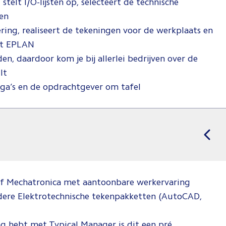
telt I/O-lijsten op, selecteert de technische
ken
ering, realiseert de tekeningen voor de werkplaats en
met EPLAN
nden, daardoor kom je bij allerlei bedrijven over de
ilt
lega’s en de opdrachtgever om tafel
of Mechatronica met aantoonbare werkervaring
dere Elektrotechnische tekenpakketten (AutoCAD,
ng hebt met Typical Manager is dit een pré