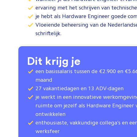
ervaring met het schrijven van technis
je hebt als Hardware Engineer goede c
Vloeiende beheersing van de Nederlandse 
schriftelijk.
Dit krijg je
een basissalaris tussen de €2.900 en €5.
maand
27 vakantiedagen en 13 ADV-dagen
je werkt in een innovatieve werkomgevi
ruimte om jezelf als Hardware Engineer 
ontwikkelen
enthousiaste, vakkundige collega’s en ee
werksfeer