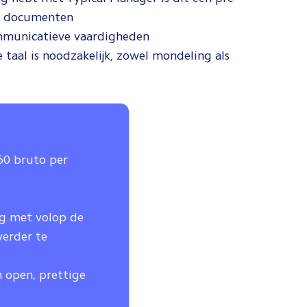
che documenten
ommunicatieve vaardigheden
taal is noodzakelijk, zowel mondeling als
660 bruto per
ng met volop de
verder te
n open, prettige