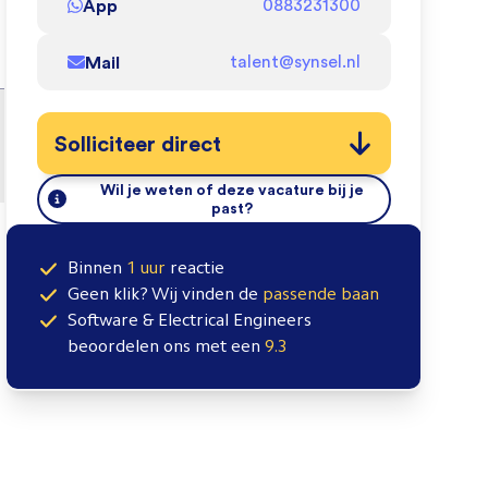
App
0883231300
Mail
talent@synsel.nl
Solliciteer direct
Wil je weten of deze vacature bij je
past?
Binnen
1 uur
reactie
Geen klik? Wij vinden de
passende baan
Software & Electrical Engineers
beoordelen ons met een
9.3