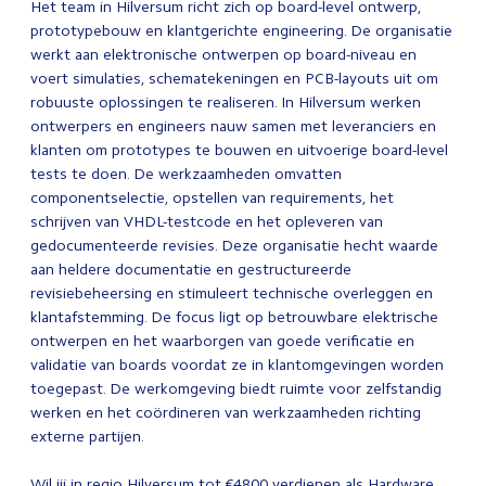
Het team in Hilversum richt zich op board-level ontwerp,
prototypebouw en klantgerichte engineering. De organisatie
werkt aan elektronische ontwerpen op board-niveau en
voert simulaties, schematekeningen en PCB-layouts uit om
robuuste oplossingen te realiseren. In Hilversum werken
ontwerpers en engineers nauw samen met leveranciers en
klanten om prototypes te bouwen en uitvoerige board-level
tests te doen. De werkzaamheden omvatten
componentselectie, opstellen van requirements, het
schrijven van VHDL-testcode en het opleveren van
gedocumenteerde revisies. Deze organisatie hecht waarde
aan heldere documentatie en gestructureerde
revisiebeheersing en stimuleert technische overleggen en
klantafstemming. De focus ligt op betrouwbare elektrische
ontwerpen en het waarborgen van goede verificatie en
validatie van boards voordat ze in klantomgevingen worden
toegepast. De werkomgeving biedt ruimte voor zelfstandig
werken en het coördineren van werkzaamheden richting
externe partijen.
Wil jij in regio Hilversum tot €4800 verdienen als Hardware