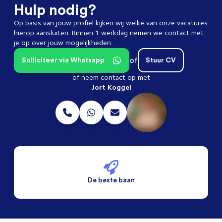
Hulp nodig?
Op basis van jouw profiel kijken wij welke van onze vacatures
hierop aansluiten. Binnen 1 werkdag nemen we contact met
je op over jouw mogelijkheden.
of
Solliciteer via Whatsapp
Stuur CV
of neem contact op met
Jort Koggel
De beste baan
De beste voorwaarden
Alleen vaste banen