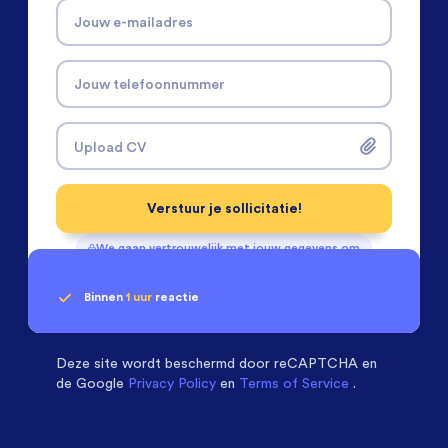
Jouw e-mailadres
Jouw telefoonnummer
Upload CV
Verstuur je sollicitatie!
We gaan vertrouwelijk met jouw gegevens om
Binnen
1 uur
reactie
Geen klik? Wij vinden de
passende baan
Software & Electrical Engineers
beoordelen ons
met een
9.3
Deze site wordt beschermd door
reCAPTCHA en
de Google
Privacy Policy
en
Terms of Service
.