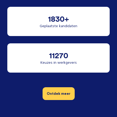
1830+
Geplaatste kandidaten
11270
Keuzes in werkgevers
Ontdek meer