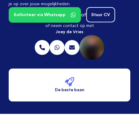
je op over jouw mogelijkheden.
of
Solliciteer via Whatsapp
Stuur CV
of neem contact op met
Joey de Vries
De beste baan
De beste voorwaarden
Alleen vaste banen