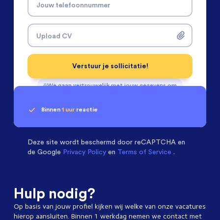
Jouw telefoonnummer
Upload CV
Verstuur je sollicitatie!
We gaan vertrouwelijk met jouw gegevens om
Binnen
1 uur
reactie
Geen klik? Wij vinden de
passende baan
(Internationaal) Service Engineers
beoordelen ons
met een
9.3
Deze site wordt beschermd door
reCAPTCHA en
de Google
Privacy Policy
en
Terms of Service
.
Hulp nodig?
Op basis van jouw profiel kijken wij welke van onze vacatures
hierop aansluiten. Binnen 1 werkdag nemen we contact met