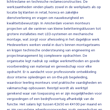
lichtreclame en technische reclameconstructies. De
werkzaamheden vinden plaats zowel in de werkplaats als op
locatie bij klanten in retail, horeca en zakelijke
dienstverlening en vragen om nauwkeurigheid en
kwaliteitsbewustzijn. In Amsterdam voeren monteurs
projecten uit die variëren van kleine beletteringsklussen tot
grotere installaties met LED-systemen en mechanische
montage, wat zorgt voor afwisseling in het dagelijkse werk.
Medewerkers werken veelal in duo's binnen montageteams
en krijgen technische ondersteuning van engineering en
projectmanagement bij complexere opdrachten. De
organisatie legt nadruk op veilige werkmethoden en goede
voorbereiding van materiaal en gereedschap voor elke
opdracht. Er is aandacht voor professionele ontwikkeling
door interne opleidingen en on-the-job begeleiding,
waardoor leerling monteurs snel praktische vaardigheden en
vakmanschap opbouwen. Reistijd wordt als werktijd
gerekend waar van toepassing en er zijn mogelijkheden voor
vergoedingen of een bedrijfsvoertuig afhankelijk van de
functie. Het salaris ligt tussen €2650 en €4100 per maand en
er zijn secundaire arbeidsvoorwaarden zoals gereedschap en