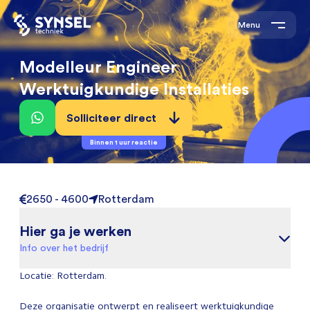
Menu
Modelleur Engineer
Werktuigkundige Installaties
Solliciteer direct
Binnen 1 uur reactie
2650 - 4600
Rotterdam
Hier ga je werken
Info over het bedrijf
Locatie: Rotterdam.
Deze organisatie ontwerpt en realiseert werktuigkundige