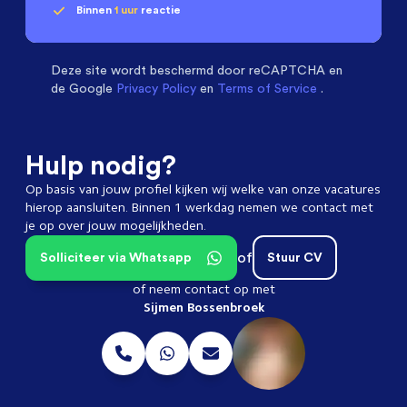
Binnen
1 uur
reactie
Geen klik? Wij vinden de
passende baan
Monteurs Technische Dienst
beoordelen ons met
een
9.3
Deze site wordt beschermd door
reCAPTCHA en
de Google
Privacy Policy
en
Terms of Service
.
Hulp nodig?
Op basis van jouw profiel kijken wij welke van onze vacatures
hierop aansluiten. Binnen 1 werkdag nemen we contact met
je op over jouw mogelijkheden.
of
Solliciteer via Whatsapp
Stuur CV
of neem contact op met
Sijmen Bossenbroek