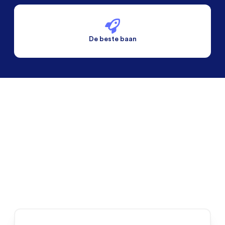
De beste baan
De beste voorwaarden
Alleen vaste banen