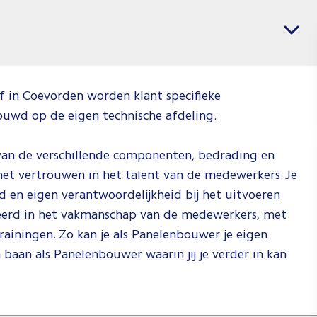
banen
Vacatures per regio
voor
Operato
Jij weet wat j
jf in Coevorden worden klant specifieke
wil en wij we
uwd op de eigen technische afdeling.
waar je dat k
doen. Check 
van de verschillende componenten, bedrading en
video om te
 het vertrouwen in het talent van de medewerkers. Je
zien hoe wij 
id en eigen verantwoordelijkheid bij het uitvoeren
doen!
eerd in het vakmanschap van de medewerkers, met
Spee
rainingen. Zo kan je als Panelenbouwer je eigen
af
baan als Panelenbouwer waarin jij je verder in kan