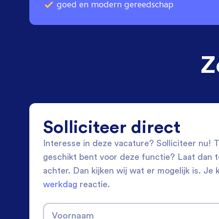
goed en modern gereedschap
Z
Solliciteer direct
Interesse in deze vacature? Solliciteer nu! Tw
geschikt bent voor deze functie? Laat dan 
achter. Dan kijken wij wat er mogelijk is. Je 
werkdag
reactie.
Voornaam