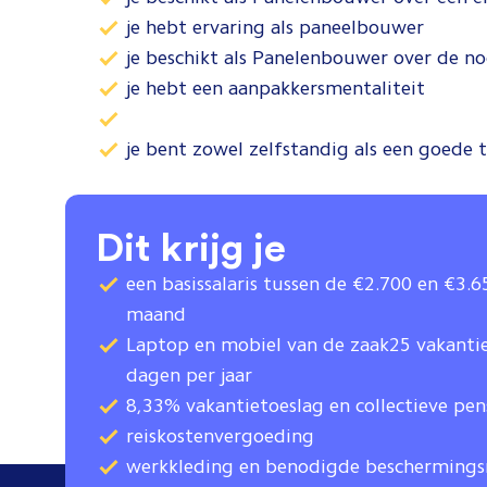
je hebt ervaring als paneelbouwer
je beschikt als Panelenbouwer over de n
je hebt een aanpakkersmentaliteit
je bent zowel zelfstandig als een goede
Dit krijg je
een basissalaris tussen de €2.700 en €3.
maand
Laptop en mobiel van de zaak25 vakant
dagen per jaar
8,33% vakantietoeslag en collectieve pe
reiskostenvergoeding
werkkleding en benodigde bescherming