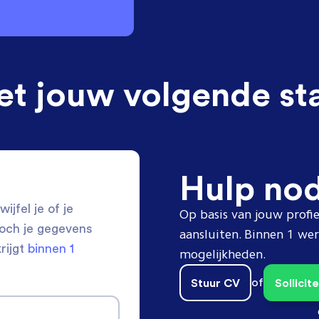
et jouw volgende st
Hulp no
ijfel je of je
Op basis van jouw profie
toch je gegevens
aansluiten. Binnen 1 w
krijgt
binnen 1
mogelijkheden.
Stuur CV
of
Sollici