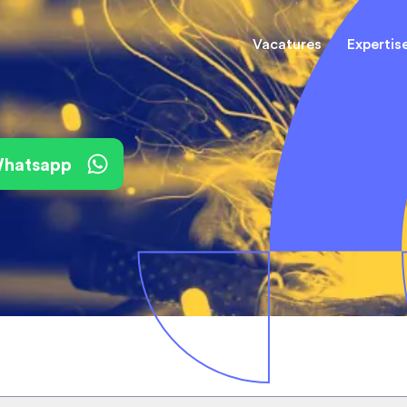
Vacatures
Expertis
Mechani
(Field) Service Engineers
(Field) Service Engineers
 Whatsapp
Software & Electrical
Software & Electrical
Monteur
Engineers
Engineers
Dienst
Installa
Monteurs binnendienst
Monteurs binnendienst
Operato
Technisch-Commercieel
De best