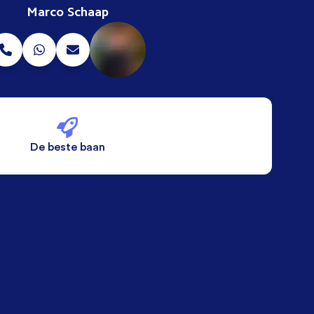
Marco Schaap
De beste baan
De beste voorwaarden
Alleen vaste banen