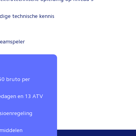
odige technische kennis
 teamspeler
650 bruto per
iedagen en 13 ATV
nsioenregeling
smiddelen