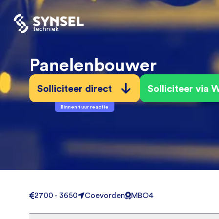
Panelenbouwer
Solliciteer direct
Solliciteer via
Binnen 1 uur reactie
2700 - 3650
Coevorden
MBO4