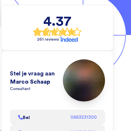
4.37
rs
e
261 reviews
ten
an
de
Stel je vraag aan
dat
Marco Schaap
Consultant
l
Bel
0883231300