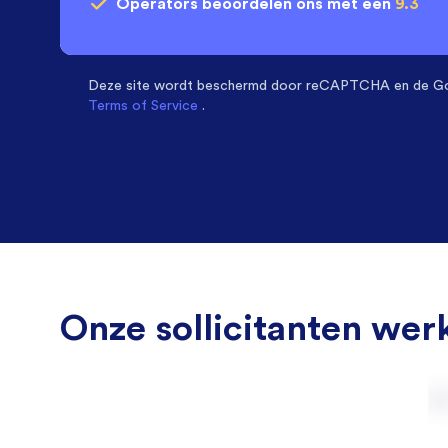
Operators
beoordelen ons met een
9.3
Deze site wordt beschermd door
reCAPTCHA en de G
Terms of Service
.
Onze sollicitanten werk