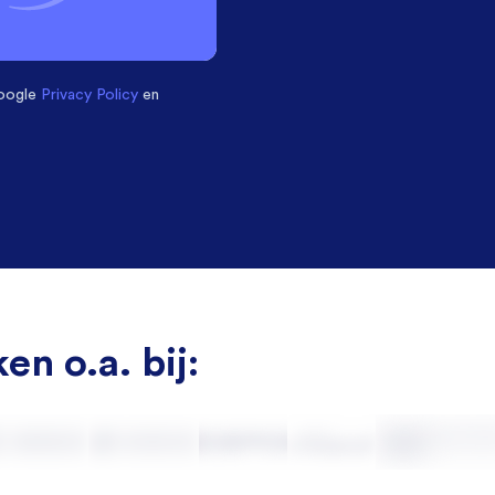
oogle
Privacy Policy
en
en o.a. bij: