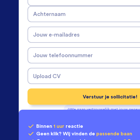
Achternaam
Jouw e-mailadres
Jouw telefoonnummer
Upload CV
Verstuur je sollicitatie!
We gaan vertrouwelijk met jouw gege
Binnen
1 uur
reactie
Geen klik? Wij vinden de
passende baan