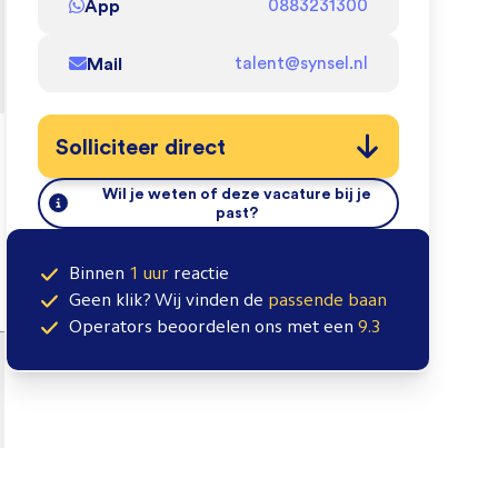
App
0883231300
Mail
talent@synsel.nl
Solliciteer direct
Wil je weten of deze vacature bij je
past?
Binnen
1 uur
reactie
Geen klik? Wij vinden de
passende baan
Operators
beoordelen ons met een
9.3