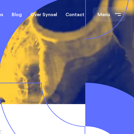
es
Blog
Over Synsel
Contact
Menu
cal Engineers
Mechanical Engineers
s Technische
Monteurs Technische
Dienst
tietechniek
rs
e