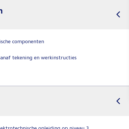
n
hnische componenten
vanaf tekening en werkinstructies
f
lektrotechnische opleiding op niveau 3