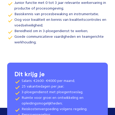
Junior functie met 0 tot 3 jaar relevante werkervaring in
productie of procesomgeving;
Basiskennis van procesbewaking en instrumentatie;
Oog voor kwaliteit en kennis van kwaliteitscontroles en
voedselveiligheid;
Bereidheid om in 3-ploegendienst te werken;
Goede communicatieve vaardigheden en teamgerichte
werkhouding;
Dit krijg je
Salaris: €2600 - €4000 per maand;
25 vakantiedagen per jaar;
3-ploegendienst met ploegentoeslag;
Ruimte voor groei en ontwikkeling en
opleidingsmogelijkheden;
Reiskostenvergoeding volgens regeling;
Pensioenregeling;