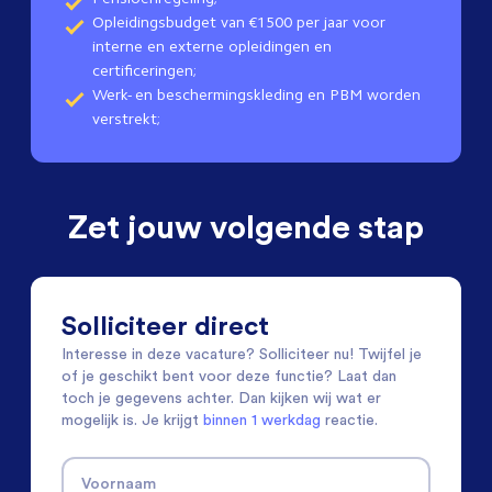
Opleidingsbudget van €1500 per jaar voor
interne en externe opleidingen en
certificeringen;
Werk- en beschermingskleding en PBM worden
verstrekt;
Zet jouw volgende stap
Solliciteer direct
Interesse in deze vacature? Solliciteer nu! Twijfel je
of je geschikt bent voor deze functie? Laat dan
toch je gegevens achter. Dan kijken wij wat er
mogelijk is. Je krijgt
binnen 1 werkdag
reactie.
Voornaam