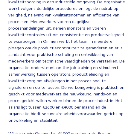
kwaliteitsborging in een industriële omgeving. De organisatie
werkt volgens duidelijke procedures en legt de nadruk op
veiligheid, naleving van kwaliteitsnormen en efficiëntie van
processen. Medewerkers voeren dagelijkse
proceshandelingen uit, nemen monsters en voeren
kwaliteitscontroles uit om consistentie en productveiligheid
te waarborgen. In Ommen werkt het team in meerdere
ploegen om de productiecontinuïteit te garanderen en er is
aandacht voor praktische scholing en ontwikkeling van
medewerkers om technische vaardigheden te versterken. De
organisatie ondersteunt on-the-job training en stimuleert
samenwerking tussen operators, productieleiding en
kwaliteitszorg om afwijkingen in het proces snel te
signaleren en op te lossen. De werkomgeving is praktisch en
geschikt voor medewerkers die nauwkeurig, hands-on en
procesgericht willen werken binnen de procesindustrie. Het
salaris ligt tussen €2600 en €4000 per maand en de
organisatie biedt secundaire arbeidsvoorwaarden gericht op
ontwikkeling en stabiliteit.
Wil jij in regio Ommen tot €4000 verdienen als Proces