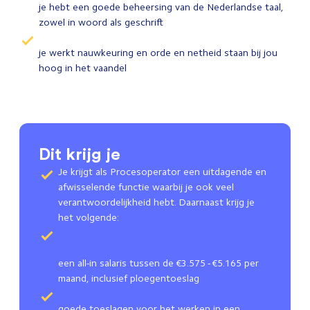
je hebt een goede beheersing van de Nederlandse taal,
zowel in woord als geschrift
je werkt nauwkeuring en orde en netheid staan bij jou
hoog in het vaandel
Dit krijg je
Je krijgt als Procesoperator een uitdagende en
afwisselende functie waarbij je ook veel
verantwoordelijkheid hebt. Daarnaast krijg je
het volgende:
een all-in salaris tussen de €3.575 - €5.165 per
maand, inclusief ploegentoeslag
goede toeslagen voor het werken in een