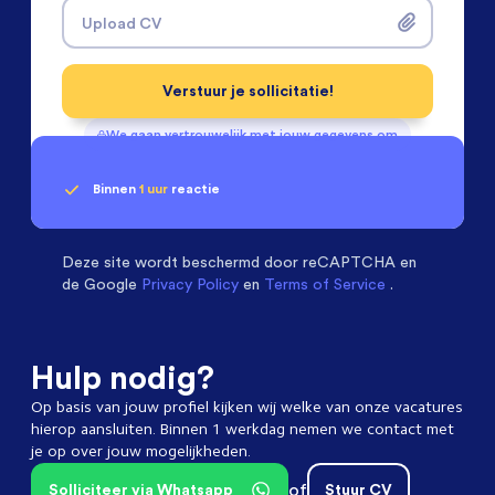
Upload CV
Verstuur je sollicitatie!
We gaan vertrouwelijk met jouw gegevens om
Binnen
1 uur
reactie
Geen klik? Wij vinden de
Machinebouwers
beoordelen ons met een
passende baan
9.3
Deze site wordt beschermd door
reCAPTCHA en
de Google
Privacy Policy
en
Terms of Service
.
Hulp nodig?
Op basis van jouw profiel kijken wij welke van onze vacatures
hierop aansluiten. Binnen 1 werkdag nemen we contact met
je op over jouw mogelijkheden.
of
Solliciteer via Whatsapp
Stuur CV