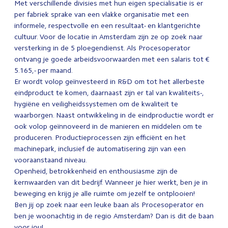
Met verschillende divisies met hun eigen specialisatie is er
per fabriek sprake van een vlakke organisatie met een
informele, respectvolle en een resultaat- en klantgerichte
cultuur. Voor de locatie in Amsterdam zijn ze op zoek naar
versterking in de 5 ploegendienst. Als Procesoperator
ontvang je goede arbeidsvoorwaarden met een salaris tot €
5.165,- per maand.
Er wordt volop geïnvesteerd in R&D om tot het allerbeste
eindproduct te komen, daarnaast zijn er tal van kwaliteits-,
hygiëne en veiligheidssystemen om de kwaliteit te
waarborgen. Naast ontwikkeling in de eindproductie wordt er
ook volop geïnnoveerd in de manieren en middelen om te
produceren. Productieprocessen zijn efficiënt en het
machinepark, inclusief de automatisering zijn van een
vooraanstaand niveau.
Openheid, betrokkenheid en enthousiasme zijn de
kernwaarden van dit bedrijf. Wanneer je hier werkt, ben je in
beweging en krijg je alle ruimte om jezelf te ontplooien!
Ben jij op zoek naar een leuke baan als Procesoperator en
ben je woonachtig in de regio Amsterdam? Dan is dit de baan
voor jou! .