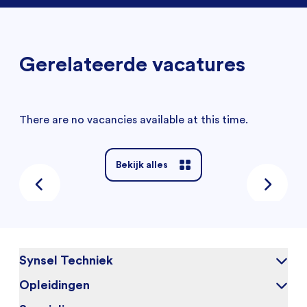
Gerelateerde vacatures
There are no vacancies available at this time.
Bekijk alles
Synsel Techniek
Opleidingen
Over ons
Onze kandidaten