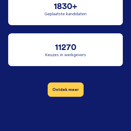
1830+
Geplaatste kandidaten
11270
Keuzes in werkgevers
Ontdek meer