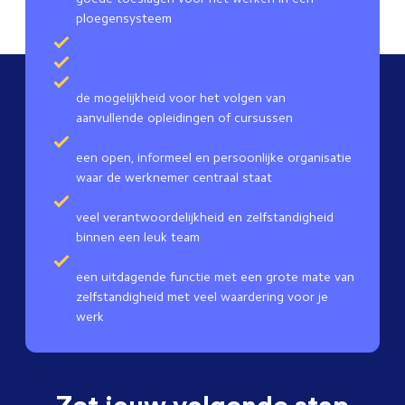
ploegensysteem
de mogelijkheid voor het volgen van
aanvullende opleidingen of cursussen
een open, informeel en persoonlijke organisatie
waar de werknemer centraal staat
veel verantwoordelijkheid en zelfstandigheid
binnen een leuk team
een uitdagende functie met een grote mate van
zelfstandigheid met veel waardering voor je
werk