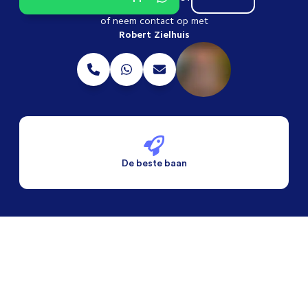
of neem contact op met
Robert Zielhuis
De beste baan
De beste voorwaarden
Alleen vaste banen