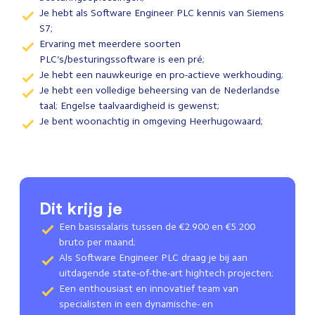
Je hebt als Software Engineer PLC kennis van Siemens
S7;
Ervaring met meerdere soorten
PLC’s/besturingssoftware is een pré;
Je hebt een nauwkeurige en pro-actieve werkhouding;
Je hebt een volledige beheersing van de Nederlandse
taal; Engelse taalvaardigheid is gewenst;
Je bent woonachtig in omgeving Heerhugowaard;
Dit krijg je
Een basissalaris tussen de €2.900 en €5.200
bruto per maand;
Als Software Engineer PLC draag je bij aan
uitdagende state-of-the-art hightech projecten;
Een enthousiast en innovatief team van
specialisten in een dynamische- en