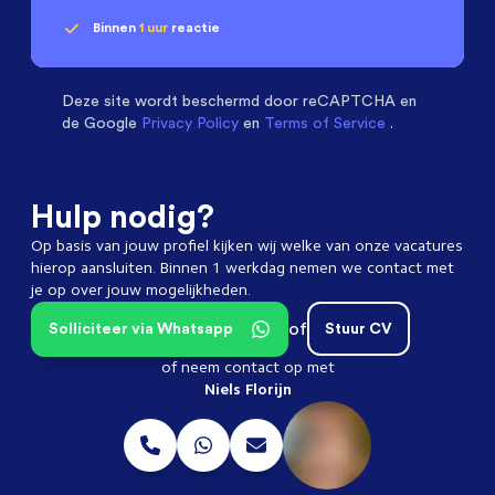
Binnen
1 uur
reactie
Geen klik? Wij vinden de
passende baan
Software & Electrical Engineers
beoordelen ons
met een
9.3
Deze site wordt beschermd door
reCAPTCHA en
de Google
Privacy Policy
en
Terms of Service
.
Hulp nodig?
Op basis van jouw profiel kijken wij welke van onze vacatures
hierop aansluiten. Binnen 1 werkdag nemen we contact met
je op over jouw mogelijkheden.
of
Solliciteer via Whatsapp
Stuur CV
of neem contact op met
Niels Florijn