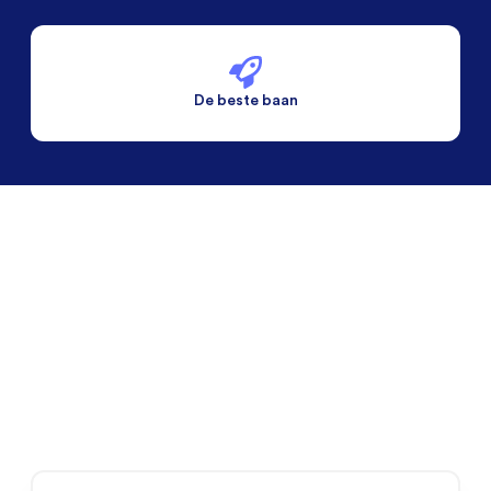
De beste baan
De beste voorwaarden
Alleen vaste banen