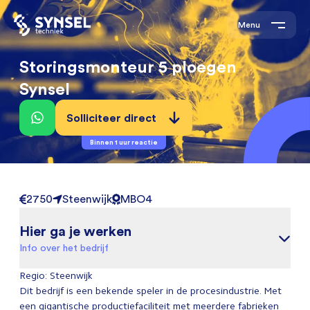
Menu
Storingsmonteur 5 ploegen
Synsel
Solliciteer direct
Binnen 1 uur reactie
2750
Steenwijk
MBO4
Hier ga je werken
Info over het bedrijf
Regio: Steenwijk
Dit bedrijf is een bekende speler in de procesindustrie. Met
een gigantische productiefaciliteit met meerdere fabrieken