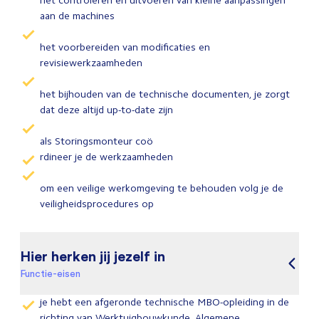
het controleren en uitvoeren van kleine aanpassingen
aan de machines
het voorbereiden van modificaties en
revisiewerkzaamheden
het bijhouden van de technische documenten, je zorgt
dat deze altijd up-to-date zijn
als Storingsmonteur coö
rdineer je de werkzaamheden
om een veilige werkomgeving te behouden volg je de
veiligheidsprocedures op
Hier herken jij jezelf in
Functie-eisen
je hebt een afgeronde technische MBO-opleiding in de
richting van Werktuigbouwkunde, Algemene