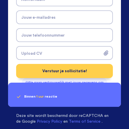
Jouw e-mailadres
Jouw telefoonnummer
Upload CV
Verstuur je sollicitatie!
We gaan vertrouwelijk met jouw gegevens om
Binnen
1 uur
reactie
Geen klik? Wij vinden de
passende baan
Monteurs Technische Dienst
beoordelen ons met
een
9.3
Deze site wordt beschermd door
reCAPTCHA en
de Google
Privacy Policy
en
Terms of Service
.