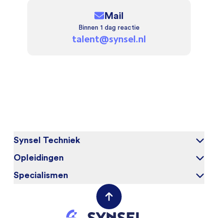
Mail
Binnen 1 dag reactie
talent@synsel.nl
Synsel Techniek
Opleidingen
Over ons
Onze kandidaten
Specialismen
Elektrotechniek
Werken bij
Werktuigbouwkunde
(Field) Service Engineers
Opdrachtgevers
VAPRO
Mechanical Engineers
Contact opnemen
Mechatronica