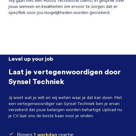
Wij gaan met een Hoofd Technische Dienst in gesprek over
jouw wensen en kwaliteiten om ervoor te zorgen dat er
specifiek voor jou mogelijkheden worden gecreëerd.
Level up your job
Laat je vertegenwoordigen door
Synsel Techniek
Jij weet wat je wilt en wij weten waar je dat kan doen. Met
een vertegenwoordiger van Synsel Techniek ben je ervan
verzekerd dat jouw belangen worden behartigd. Upload nu
je CV laat ons de beste baan voor je vinden.
Binnen
1 werkdag
reactie