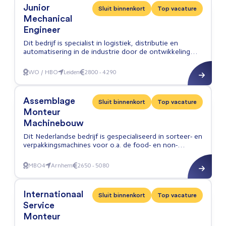
Junior
Sluit binnenkort
Top vacature
Mechanical
Engineer
Dit bedrijf is specialist in logistiek, distributie en
automatisering in de industrie door de ontwikkeling
van hoogwaardige handling systemen.
WO / HBO
Leiden
2800 - 4290
Junior Mechanical Engineer
Assemblage
Sluit binnenkort
Top vacature
Monteur
Machinebouw
Dit Nederlandse bedrijf is gespecialiseerd in sorteer- en
verpakkingsmachines voor o.a. de food- en non-
foodindustrie zoals de farmacie en de chemie.
MBO4
Arnhem
2650 - 5080
Assemblage Monteur Machinebouw
Internationaal
Sluit binnenkort
Top vacature
Service
Monteur