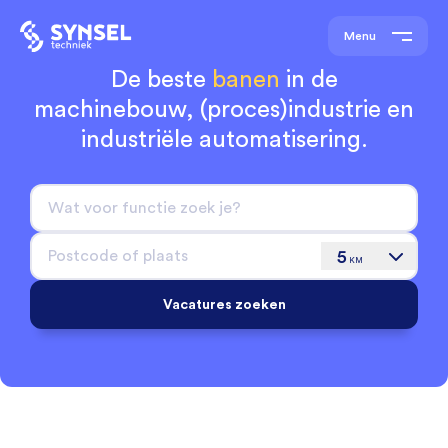
Menu
De beste
banen
in de
machinebouw,
(proces)industrie en
industriële automatisering.
5
KM
Vacatures zoeken