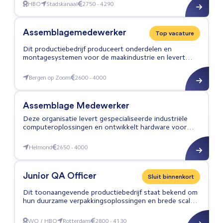
engineers ontworpen, doorontwikkeld en geïnstalleerd
HBO
Stadskanaal
2750 - 4290
Junior Projectleider Machinebouw
bij de klant.
Assemblagemedewerker
Top vacature
Dit productiebedrijf produceert onderdelen en
montagesystemen voor de maakindustrie en levert
producten voor woninginrichting; Het team in Bergen
op Zoom werkt in een productieomgeving waar
Bergen op Zoom
2600 - 4000
Assemblagemedewerker
aandacht is voor kwaliteit en samenwerking;
Assemblage Medewerker
Deze organisatie levert gespecialiseerde industriële
computeroplossingen en ontwikkelt hardware voor
automatisering binnen de maakindustrie. De organisatie
ondersteunt klanten met technische producten en
Helmond
2650 - 4000
Assemblage Medewerker
systeemintegratie voor de industriële sector.
Junior QA Officer
Sluit binnenkort
Dit toonaangevende productiebedrijf staat bekend om
hun duurzame verpakkingsoplossingen en brede scala
aan producten. Met productieplants over de hele
wereld komen miljoenen consumenten dagelijks in
WO / HBO
Rotterdam
2800 - 4130