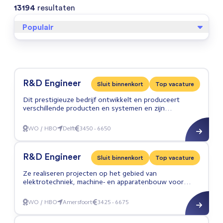
13194
resultaten
Populair
R&D Engineer
Sluit binnenkort
Top vacature
Dit prestigieuze bedrijf ontwikkelt en produceert
verschillende producten en systemen en zijn
gespecialiseerd in robot- en
automatiseringsoplossingen.
WO / HBO
Delft
3450 - 6650
R&D Engineer
R&D Engineer
Sluit binnenkort
Top vacature
Ze realiseren projecten op het gebied van
elektrotechniek, machine- en apparatenbouw voor
klanten verspreid over meer dan 40 landen.
WO / HBO
Amersfoort
3425 - 6675
R&D Engineer