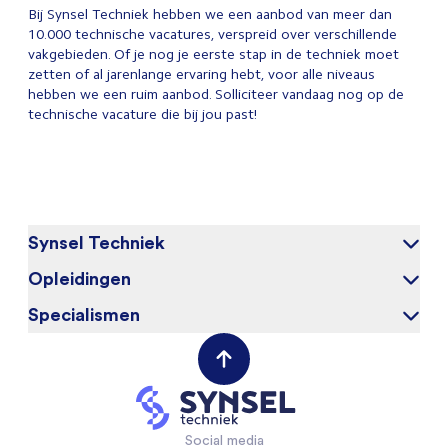
Bij Synsel Techniek hebben we een aanbod van meer dan
10.000 technische vacatures, verspreid over verschillende
vakgebieden. Of je nog je eerste stap in de techniek moet
zetten of al jarenlange ervaring hebt, voor alle niveaus
hebben we een ruim aanbod. Solliciteer vandaag nog op de
technische vacature die bij jou past!
Synsel Techniek
Opleidingen
Over ons
Onze kandidaten
Specialismen
Elektrotechniek
Werken bij
Werktuigbouwkunde
(Field) Service Engineers
Opdrachtgevers
VAPRO
Mechanical Engineers
Contact opnemen
Mechatronica
Software & Electrical Engineers
Industriële Automatisering
Monteurs Technische Dienst
Social media