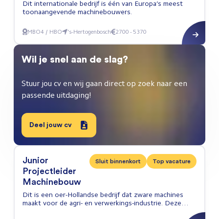
Dit internationale bedrijf is één van Europa’s meest
toonaangevende machinebouwers.
MBO4 / HBO
's-Hertogenbosch
2700 - 5370
Internationaal Service Monteur
Wil je snel aan de slag?
Stuur jou cv en wij gaan direct op zoek naar een
passende uitdaging!
Deel jouw cv
Junior
Sluit binnenkort
Top vacature
Projectleider
Machinebouw
Dit is een oer-Hollandse bedrijf dat zware machines
maakt voor de agri- en verwerkings-industrie. Deze
zware mechanische systemen worden door eigen