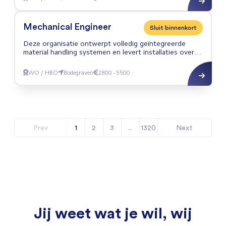
Junior QA Officer
aanraking met de producten van dit bedrijf.
Mechanical Engineer
Sluit binnenkort
Deze organisatie ontwerpt volledig geïntegreerde
material handling systemen en levert installaties over
de hele wereld.
WO / HBO
Bodegraven
2800 - 5500
Mechanical Engineer
Prev
1
2
3
...
1320
Next
Jij weet wat je wil, wij