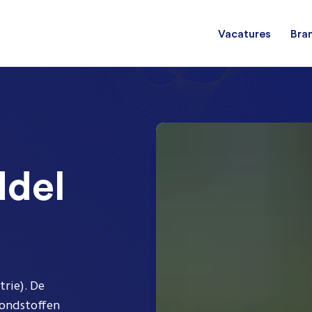
Vacatures
Bra
Procesoperator
Voedingsmiddelen
Dagdiens
Te
Machineoperator
Metaal en staal
3 ploege
Al
ddel
Papier en karton
5 ploege
Farmacie
rie). De
ondstoffen