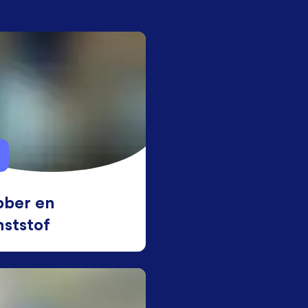
bber en
ststof