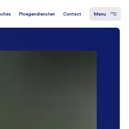
nches
Ploegendiensten
Contact
Menu
t
chnisch Operator
Chemie
2 ploegen
n
lround Operator
Rubber en Kunststof
4 ploegen
Energie- en
n
afvalverbranding