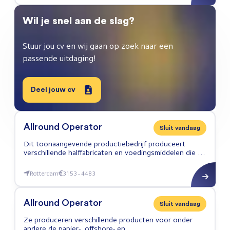
Wil je snel aan de slag?
Stuur jou cv en wij gaan op zoek naar een
passende uitdaging!
Deel jouw cv
Allround Operator
Sluit vandaag
Dit toonaangevende productiebedrijf produceert
verschillende halffabricaten en voedingsmiddelen die je
dagelijks als A-merk in de supermarkt ziet liggen.
Rotterdam
3153 - 4483
Allround Operator
Allround Operator
Sluit vandaag
Ze produceren verschillende producten voor onder
andere de papier-, offshore- en