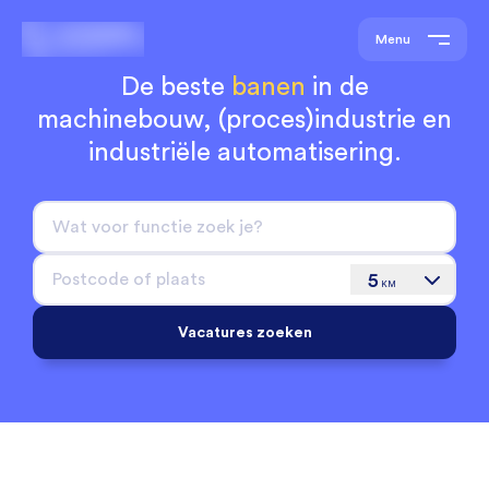
Menu
De beste
banen
in de
machinebouw,
(proces)industrie en
industriële automatisering.
5
KM
Vacatures zoeken