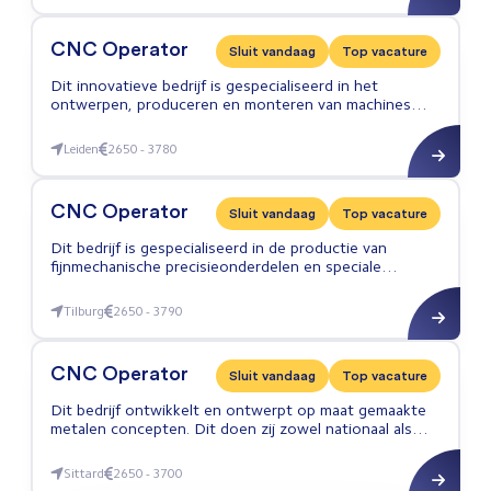
CNC Operator
Sluit vandaag
Top vacature
Dit innovatieve bedrijf is gespecialiseerd in het
ontwerpen, produceren en monteren van machines
voor de agrarische sector.
Leiden
2650 - 3780
CNC Operator
CNC Operator
Sluit vandaag
Top vacature
Dit bedrijf is gespecialiseerd in de productie van
fijnmechanische precisieonderdelen en speciale
gereedschap. Ze beschikken over een modern
machinepark waarin voornamelijk producten gemaakt
Tilburg
2650 - 3790
CNC Operator
worden van titanium en aluminium.
CNC Operator
Sluit vandaag
Top vacature
Dit bedrijf ontwikkelt en ontwerpt op maat gemaakte
metalen concepten. Dit doen zij zowel nationaal als
internationaal in de foodindustrie.
Sittard
2650 - 3700
CNC Operator