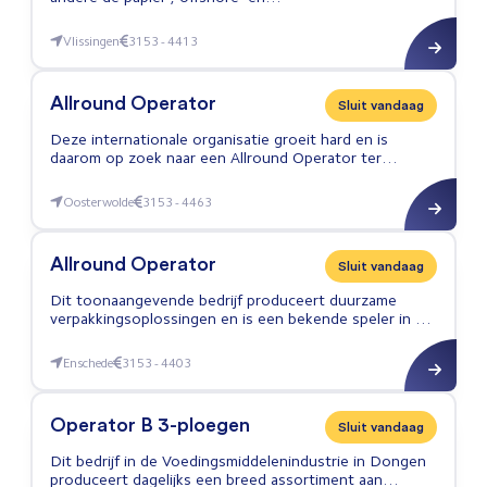
voedingsmiddelenindustrie.
Vlissingen
3153 - 4413
Allround Operator
Allround Operator
Sluit vandaag
Deze internationale organisatie groeit hard en is
daarom op zoek naar een Allround Operator ter
versterking van het team.
Oosterwolde
3153 - 4463
Allround Operator
Allround Operator
Sluit vandaag
Dit toonaangevende bedrijf produceert duurzame
verpakkingsoplossingen en is een bekende speler in de
branche.
Enschede
3153 - 4403
Allround Operator
Operator B 3-ploegen
Sluit vandaag
Dit bedrijf in de Voedingsmiddelenindustrie in Dongen
produceert dagelijks een breed assortiment aan