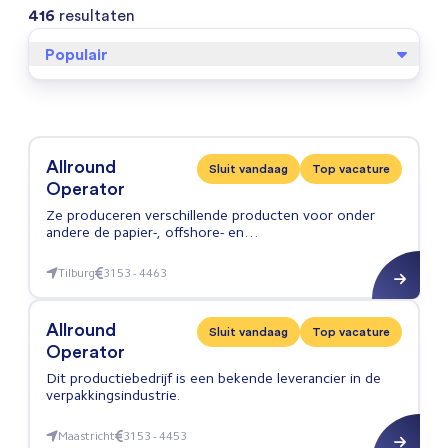
416
resultaten
Populair
Allround
Sluit vandaag
Top vacature
Operator
Ze produceren verschillende producten voor onder
andere de papier-, offshore- en
voedingsmiddelenindustrie.
Tilburg
3153 - 4463
Allround Operator
Allround
Sluit vandaag
Top vacature
Operator
Dit productiebedrijf is een bekende leverancier in de
verpakkingsindustrie.
Maastricht
3153 - 4453
Allround Operator