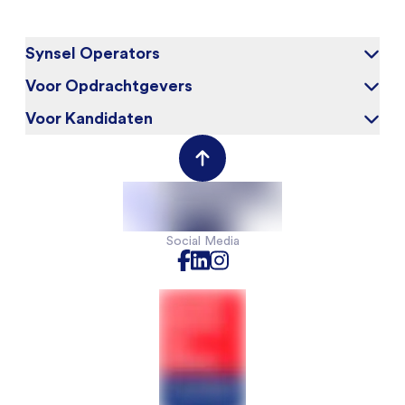
Synsel Operators
Voor Opdrachtgevers
Over ons
Blog
Voor Kandidaten
Waarom Synsel
Werken bij
Werkgeversportal
Werknemersportal
Contact
Social Media