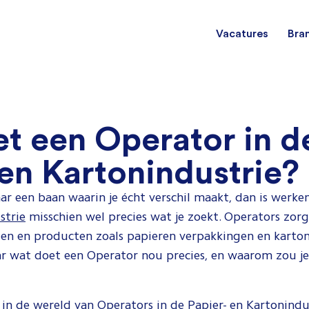
Vacatures
Bra
Procesoperator
Voedingsmiddelen
Dagdiens
Te
t een Operator in d
Machineoperator
Metaal en staal
3 ploege
Al
 en Kartonindustrie?
aar een baan waarin je écht verschil maakt, dan is werke
Papier en karton
5 ploege
strie
misschien wel precies wat je zoekt. Operators zor
aien en producten zoals papieren verpakkingen en karto
 wat doet een Operator nou precies, en waarom zou je 
Farmacie
 in de wereld van Operators in de Papier- en Kartonindus