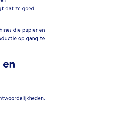
een
gt dat ze goed
hines die papier en
oductie op gang te
 en
antwoordelijkheden.