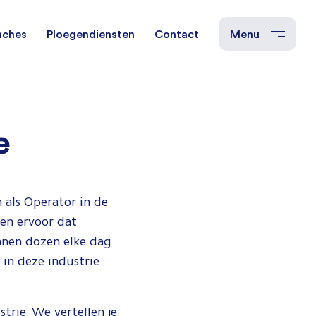
nches
Ploegendiensten
Contact
Menu
t
chnisch Operator
Chemie
2 ploegen
e
n
lround Operator
Rubber en Kunststof
4 ploegen
n als Operator in de
Energie- en
n
afvalverbranding
gen ervoor dat
nnen dozen elke dag
in deze industrie
trie. We vertellen je