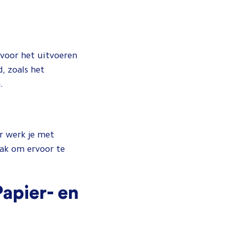
 voor het uitvoeren
, zoals het
n.
or werk je met
aak om ervoor te
apier- en