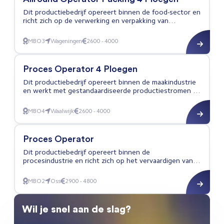
Dit productiebedrijf opereert binnen de food-sector en
richt zich op de verwerking en verpakking van
eindproducten zoals kant-en-klare maaltijden en
sauzen; De organisatie gebruikt moderne
MBO3
Wageningen
2600 - 4000
Allround Operator Packing 4 Ploegen
productielijnen met aandacht voor procesverbetering
en kwaliteit;
Proces Operator 4 Ploegen
Dit productiebedrijf opereert binnen de maakindustrie
en werkt met gestandaardiseerde productiestromen en
kwaliteitscontroles. Het bedrijf produceert voor
klanten in meerdere markten en streeft naar continue
MBO4
Waalwijk
2600 - 4000
Proces Operator 4 Ploegen
verbetering en efficiëntie.
Proces Operator
Dit productiebedrijf opereert binnen de
procesindustrie en richt zich op het vervaardigen van
hoogwaardige producten. De organisatie werkt
volgens strikte kwaliteits- en veiligheidsnormen en
MBO2
Oss
2900 - 4800
Proces Operator
zoekt een Proces Operator die productieprocessen
zelfstandig kan voorbereiden en uitvoeren.
Wil je snel aan de slag?