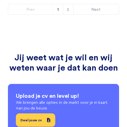
Prev
1
2
Next
Jij weet wat je wil en wij
weten waar je dat kan doen
Upload je cv en level up!
We brengen alle opties in de markt voor je in kaart.
Aan jou de keuze.
Deel jouw cv