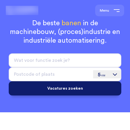
Menu
De beste
banen
in de
machinebouw,
(proces)industrie en
industriële automatisering.
5
KM
Vacatures zoeken