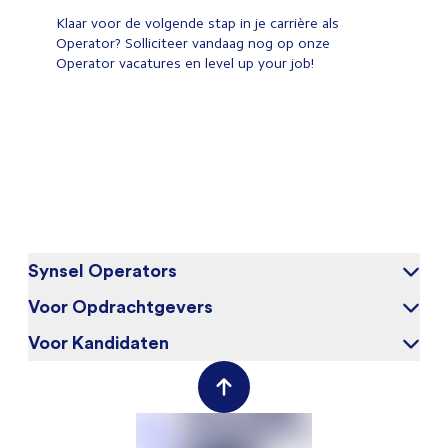
Klaar voor de volgende stap in je carrière als
Operator? Solliciteer vandaag nog op onze
Operator vacatures en level up your job!
Synsel Operators
Voor Opdrachtgevers
Over ons
Blog
Voor Kandidaten
Waarom Synsel
Werken bij
Werkgeversportal
Werknemersportal
Contact