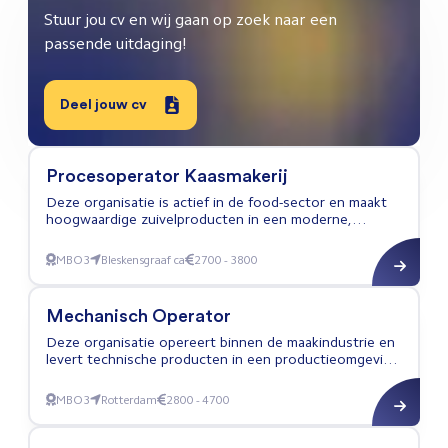
Stuur jou cv en wij gaan op zoek naar een
passende uitdaging!
Deel jouw cv
Procesoperator Kaasmakerij
Deze organisatie is actief in de food-sector en maakt
hoogwaardige zuivelproducten in een moderne,
geautomatiseerde kaasmakerij. Het productiebedrijf
combineert vakmanschap met technologie en richt zich
MBO3
Bleskensgraaf ca
2700 - 3800
Procesoperator Kaasmakerij
op kwaliteit, duurzaamheid en continue verbetering in
de maakindustrie.
Mechanisch Operator
Deze organisatie opereert binnen de maakindustrie en
levert technische producten in een productieomgeving.
Het bedrijf richt zich op efficiënte productieprocessen
en continue verbetering van productkwaliteit.
MBO3
Rotterdam
2800 - 4700
Mechanisch Operator