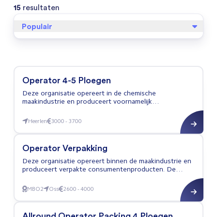
15
resultaten
Populair
Operator 4-5 Ploegen
Deze organisatie opereert in de chemische
maakindustrie en produceert voornamelijk
halfafgewerkte chemicaliën en deels eindproducten
voor industriële toepassingen, met een verhouding van
Heerlen
3000 - 3700
Operator 4-5 Ploegen
circa 60% semi-fabricaten en 40% eindproducten. De
productie vindt plaats op één single-site locatie met
compacte teams en geautomatiseerde productielijnen
Operator Verpakking
waarbij reactorvaten, menginstallaties en
verpakkingslijnen centraal staan.
Deze organisatie opereert binnen de maakindustrie en
produceert verpakte consumentenproducten. De
organisatie werkt met semi-geautomatiseerde
productielijnen en hanteert strikte hygiëne- en
MBO2
Oss
2600 - 4000
Operator Verpakking
kwaliteitsnormen.
Allround Operator Packing 4 Ploegen