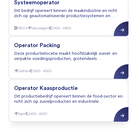
Systeemoperator
Dit bedrijf opereert binnen de maakindustrie en richt
zich op geautomatiseerde productiesystemen en
logistieke processen; De organisatie werkt met
industriële automatisering en technische installaties
MBO3
Nieuwegein
2900 - 4800
Systeemoperator
om procescontinuïteit en kwaliteit te waarborgen;
Operator Packing
Deze productielocatie maakt hoofdzakelijk zuivel- en
verpakte voedingsproducten, grotendeels
eindproducten met een kleiner aandeel halffabricaten
voor andere productielijnen. Het bedrijf opereert
Dalfsen
2600 - 4000
Operator Packing
binnen de food-sector in een food-grade omgeving
met moderne verpakkingslijnen gericht op continue
procesverbetering en productkwaliteit.
Operator Kaasproductie
Dit productiebedrijf opereert binnen de food-sector en
richt zich op zuivelproducten en industriële
procesproductie. Het bedrijf werkt volgens strikte
hygiëne- en kwaliteitsstandaarden en produceert op
Rijen
2600 - 4000
Operator Kaasproductie
industriële schaal.