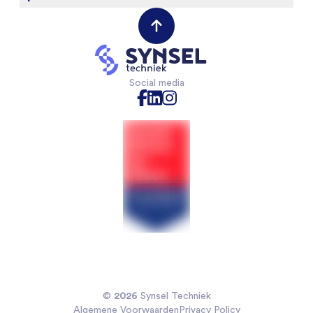
Werken bij
Werktuigbouwkunde
(Field) Service Engineers
Opdrachtgevers
VAPRO
Mechanical Engineers
Contact opnemen
Mechatronica
Software & Electrical Engineers
Industriële Automatisering
Monteurs Technische Dienst
Social media
Technische Bedrijfskunde
Monteurs binnendienst
Chemische technologie
Projectleiders
Voedingsmiddelentechnologie
Sales Engineers
Veiligheidskunde
Koelmonteurs
Installatietechniek
2026
©
Synsel Techniek
Algemene Voorwaarden
Privacy Policy