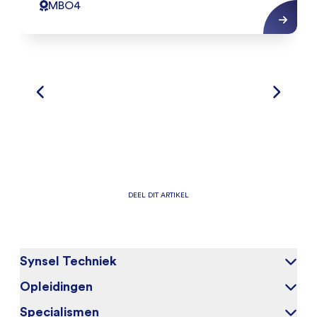
MBO4
DEEL DIT ARTIKEL
Synsel Techniek
Opleidingen
Over ons
Onze kandidaten
Specialismen
Elektrotechniek