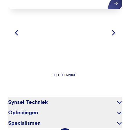
DEEL DIT ARTIKEL
Synsel Techniek
Opleidingen
Over ons
Onze kandidaten
Specialismen
Elektrotechniek
Werken bij