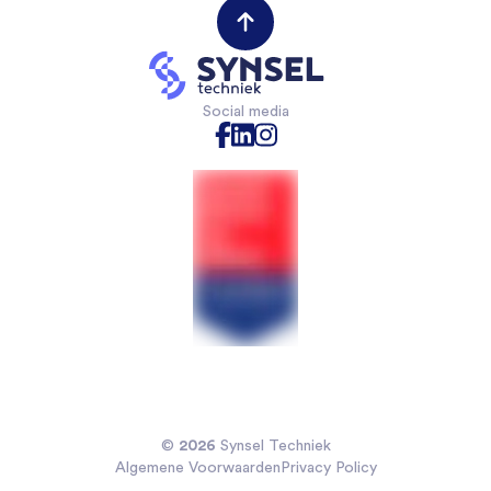
Werktuigbouwkunde
(Field) Service Engineers
Opdrachtgevers
VAPRO
Mechanical Engineers
Contact opnemen
Mechatronica
Software & Electrical Engineers
Industriële Automatisering
Monteurs Technische Dienst
Social media
Technische Bedrijfskunde
Monteurs binnendienst
Chemische technologie
Projectleiders
Voedingsmiddelentechnologie
Sales Engineers
Veiligheidskunde
Koelmonteurs
Installatietechniek
2026
©
Synsel Techniek
Algemene Voorwaarden
Privacy Policy