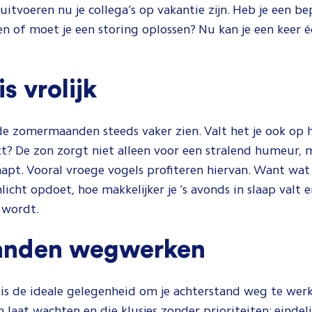
itvoeren nu je collega’s op vakantie zijn. Heb je een be
en of moet je een storing oplossen? Nu kan je een keer 
s vrolijk
 de zomermaanden steeds vaker zien. Valt het je ook op 
kt? De zon zorgt niet alleen voor een stralend humeur, 
aapt. Vooral vroege vogels profiteren hiervan. Want wat 
licht opdoet, hoe makkelijker je ’s avonds in slaap valt
 wordt.
anden wegwerken
is de ideale gelegenheid om je achterstand weg te werk
 laat wachten en die klusjes zonder prioriteiten: eindelij