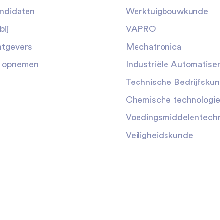
ndidaten
Werktuigbouwkunde
bij
VAPRO
tgevers
Mechatronica
t opnemen
Industriële Automatiser
Technische Bedrijfsku
Chemische technologie
Voedingsmiddelentechn
Veiligheidskunde