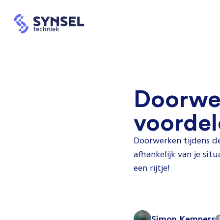
Doorwer
voordele
Doorwerken tijdens de 
afhankelijk van je sit
een rijtje!
Simon Kempers