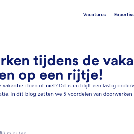
Vacatures
Expertis
Mechani
(Field) Service Engineers
(Field) Service Engineers
ken tijdens de vaka
Software & Electrical
Software & Electrical
Monteur
n op een rijtje!
Engineers
Engineers
Dienst
vakantie: doen of niet? Dit is en blijft een lastig onderw
Installa
Monteurs binnendienst
Monteurs binnendienst
uatie. In dit blog zetten we 5 voordelen van doorwerken 
Operato
Technisch-Commercieel
2 minuten