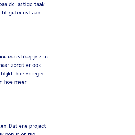
paalde lastige taak
écht gefocust aan
hoe een streepje zon
maar zorgt er ook
blijkt: hoe vroeger
 en hoe meer
en. Dat ene project
k heb je er tijd