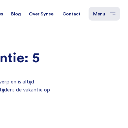
es
Blog
Over Synsel
Contact
Menu
cal Engineers
Mechanical Engineers
ntie: 5
s Technische
Monteurs Technische
Dienst
erp en is altijd
tietechniek
tijdens de vakantie op
rs