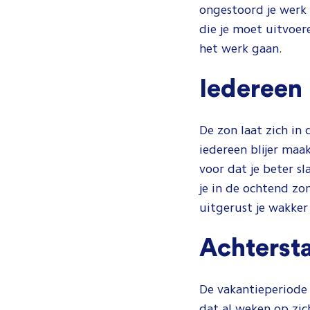
ongestoord je werk u
die je moet uitvoer
het werk gaan.
Iedereen i
De zon laat zich in
iedereen blijer maa
voor dat je beter sl
je in de ochtend zon
uitgerust je wakker
Achterst
De vakantieperiode 
dat al weken op zich