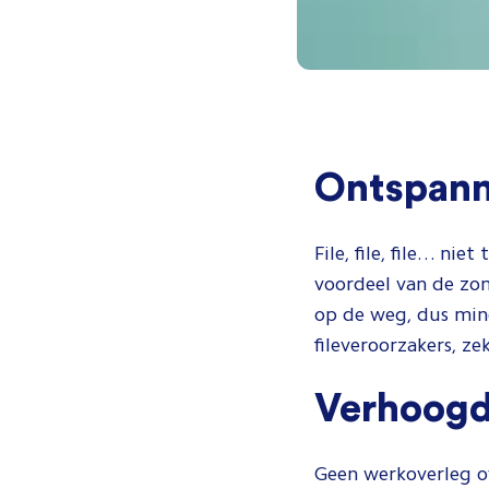
Ontspann
File, file, file… ni
voordeel van de zo
op de weg, dus mind
fileveroorzakers, zek
Verhoogd
Geen werkoverleg ove