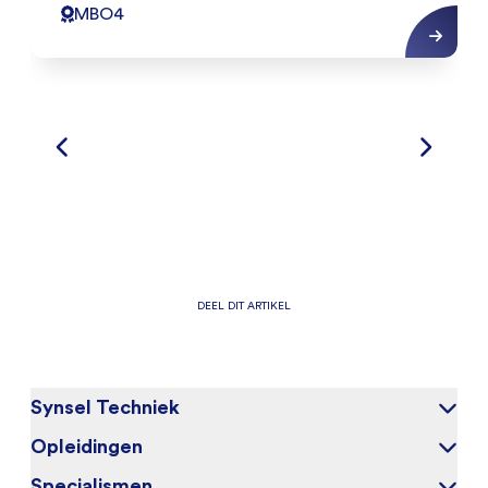
MBO4
DEEL DIT ARTIKEL
Synsel Techniek
Opleidingen
Over ons
Onze kandidaten
Specialismen