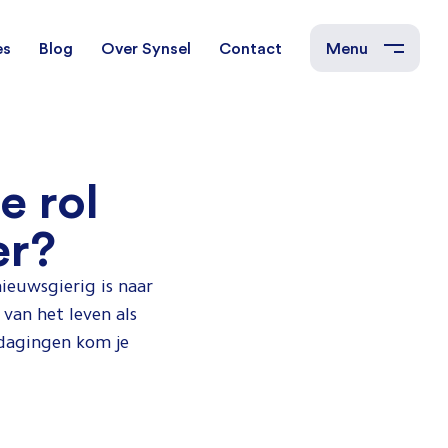
es
Blog
Over Synsel
Contact
Menu
cal Engineers
Mechanical Engineers
e rol
s Technische
Monteurs Technische
er?
Dienst
ieuwsgierig is naar
tietechniek
 van het leven als
tdagingen kom je
rs