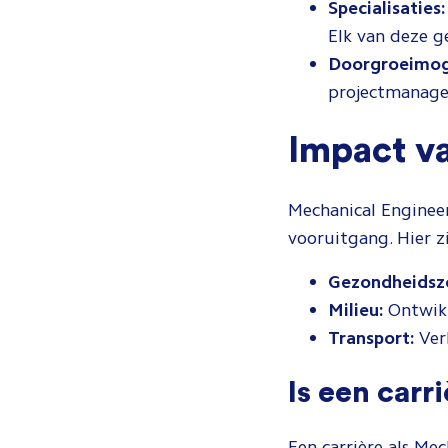
Specialisaties:
Elk van deze g
Doorgroeimoge
projectmanagem
Impact v
Mechanical Engineer
vooruitgang. Hier z
Gezondheidsz
Milieu:
Ontwikk
Transport:
Verb
Is een carr
Een carrière als Me