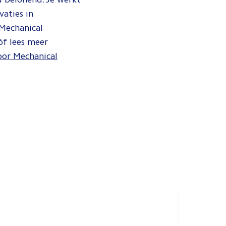
vaties in
 Mechanical
óf lees meer
oor Mechanical
Bim E