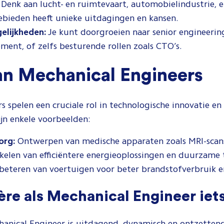
Denk aan lucht- en ruimtevaart, automobielindustrie, en
ebieden heeft unieke uitdagingen en kansen.
lijkheden:
Je kunt doorgroeien naar senior engineering
ent, of zelfs besturende rollen zoals CTO’s.
an Mechanical Engineers
s spelen een cruciale rol in technologische innovatie e
ijn enkele voorbeelden:
org:
Ontwerpen van medische apparaten zoals MRI-scan
elen van efficiëntere energieoplossingen en duurzame 
eteren van voertuigen voor beter brandstofverbruik en
ière als Mechanical Engineer iet
chanical Engineer is uitdagend, dynamisch en ontzetten