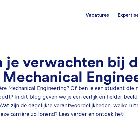
Vacatures
Expertis
Mechani
(Field) Service Engineers
(Field) Service Engineers
 je verwachten bij d
Software & Electrical
Software & Electrical
Monteur
 Mechanical Engine
Engineers
Engineers
Dienst
ère Mechanical Engineering? Of ben je een student die n
Installa
Monteurs binnendienst
Monteurs binnendienst
udt? In dit blog geven we je een eerlijk en helder beeld
Wat zijn de dagelijkse verantwoordelijkheden, welke ui
eze carrière zo lonend? Lees verder en ontdek het!
Operato
Technisch-Commercieel