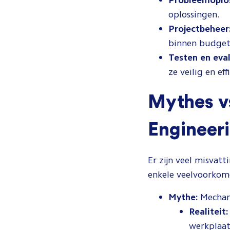
Probleemoplos
oplossingen.
Projectbeheer
binnen budget 
Testen en eva
ze veilig en ef
Mythes vs
Engineer
Er zijn veel misvat
enkele veelvoorkom
Mythe:
Mechani
Realiteit:
werkplaat