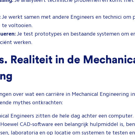
sing:
Je analyseert technische problemen en komt met 
:
Je werkt samen met andere Engineers en technici om pr
te voltooien.
lueren:
Je test prototypes en bestaande systemen om er
ficiënt werken.
. Realiteit in de Mechanic
ing
tingen over wat een carrière in Mechanical Engineering 
ende mythes ontkrachten:
cal Engineers zitten de hele dag achter een computer.
Hoewel CAD-software een belangrijk hulpmiddel is, ben 
sen, laboratoria en op locatie om systemen te testen e