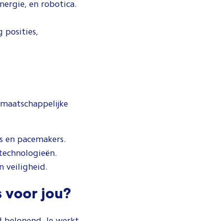
ergie, en robotica.
 posities,
n maatschappelijke
s en pacemakers.
technologieën.
 veiligheid.
s voor jou?
d belonend. Je werkt