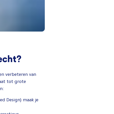
echt?
en verbeteren van
aat tot grote
n:
d Design) maak je