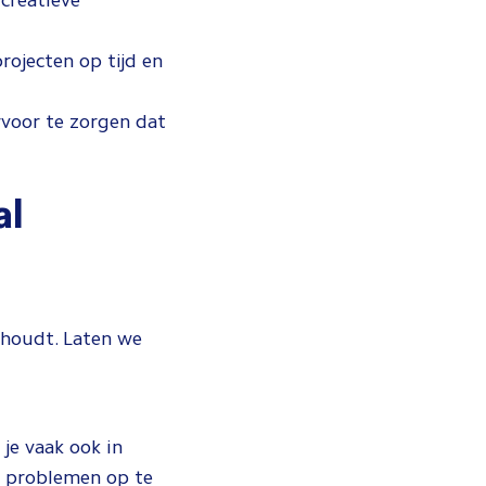
creatieve
ojecten op tijd en
voor te zorgen dat
al
inhoudt. Laten we
je vaak ook in
n problemen op te