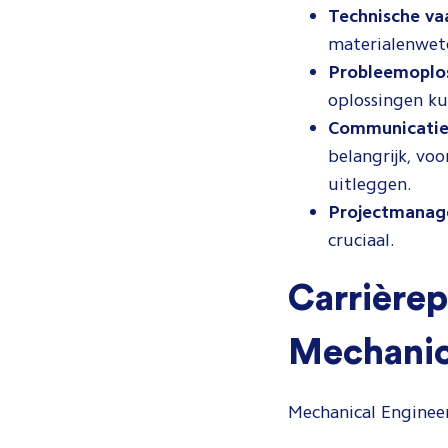
Technische va
materialenwete
Probleemoplo
oplossingen k
Communicatie
belangrijk, vo
uitleggen.
Projectmanag
cruciaal.
Carrièrep
Mechanic
Mechanical Engineer