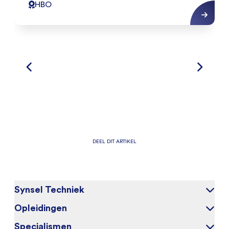
HBO
DEEL DIT ARTIKEL
Synsel Techniek
Opleidingen
Over ons
Onze kandidaten
Specialismen
Elektrotechniek