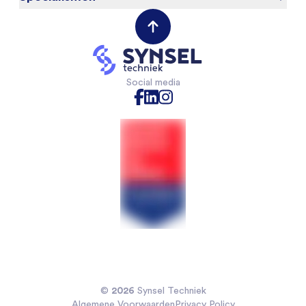
Werken bij
Werktuigbouwkunde
(Field) Service Engineers
Opdrachtgevers
VAPRO
Mechanical Engineers
Contact opnemen
Mechatronica
Software & Electrical Engineers
Industriële Automatisering
Monteurs Technische Dienst
Social media
Technische Bedrijfskunde
Monteurs binnendienst
Chemische technologie
Projectleiders
Voedingsmiddelentechnologie
Sales Engineers
Veiligheidskunde
Koelmonteurs
Installatietechniek
2026
©
Synsel Techniek
Algemene Voorwaarden
Privacy Policy