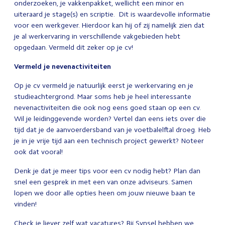
onderzoeken, je vakkenpakket, wellicht een minor en
uiteraard je stage(s) en scriptie. Dit is waardevolle informatie
voor een werkgever. Hierdoor kan hij of zij namelijk zien dat
je al werkervaring in verschillende vakgebieden hebt
opgedaan. Vermeld dit zeker op je cv!
Vermeld je nevenactiviteiten
Op je cv vermeld je natuurlijk eerst je werkervaring en je
studieachtergrond. Maar soms heb je heel interessante
nevenactiviteiten die ook nog eens goed staan op een cv.
Wil je leidinggevende worden? Vertel dan eens iets over die
tijd dat je de aanvoerdersband van je voetbalelftal droeg. Heb
je in je vrije tijd aan een technisch project gewerkt? Noteer
ook dat vooral!
Denk je dat je meer tips voor een cv nodig hebt? Plan dan
snel een gesprek in met een van onze adviseurs. Samen
lopen we door alle opties heen om jouw nieuwe baan te
vinden!
Check je liever zelf wat vacatures? Bij Synsel hebben we