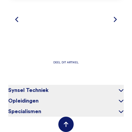
DEEL DIT ARTIKEL
Synsel Techniek
Opleidingen
Over ons
Onze kandidaten
Specialismen
Elektrotechniek
Werken bij
Werktuigbouwkunde
(Field) Service Engineers
Opdrachtgevers
VAPRO
Mechanical Engineers