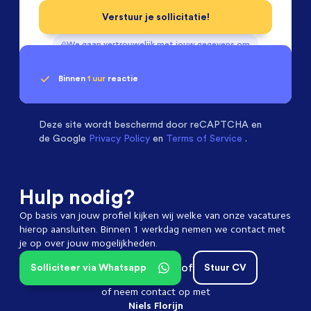
Verstuur je sollicitatie!
We gaan vertrouwelijk met jouw gegevens om
Binnen
1 uur
reactie
Geen klik? Wij vinden de
passende baan
Software & Electrical Engineers
beoordelen ons
met een
9.3
Deze site wordt beschermd door
reCAPTCHA en
de Google
Privacy Policy
en
Terms of Service
.
Hulp nodig?
Op basis van jouw profiel kijken wij welke van onze vacatures
hierop aansluiten. Binnen 1 werkdag nemen we contact met
je op over jouw mogelijkheden.
of
Solliciteer via Whatsapp
Stuur CV
of neem contact op met
Niels Florijn