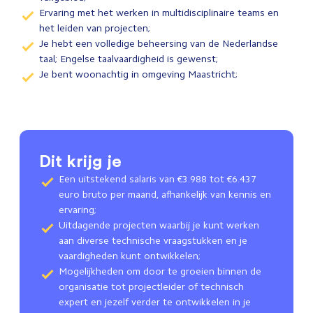
Ervaring met het werken in multidisciplinaire teams en
het leiden van projecten;
Je hebt een volledige beheersing van de Nederlandse
taal; Engelse taalvaardigheid is gewenst;
Je bent woonachtig in omgeving Maastricht;
Dit krijg je
Een uitstekend salaris van €3.988 tot €6.437
euro bruto per maand, afhankelijk van kennis en
ervaring;
Uitdagende projecten waarbij je kunt werken
aan diverse technische vraagstukken en je
vaardigheden kunt ontwikkelen;
Mogelijkheden om door te groeien binnen de
organisatie tot projectleider of technisch
expert en jezelf verder te ontwikkelen in je