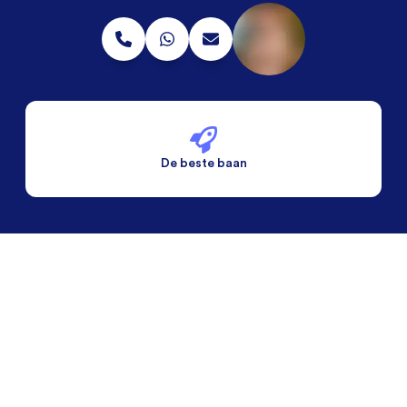
De beste baan
De beste voorwaarden
Alleen vaste banen