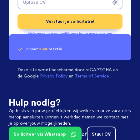
Upload CV
Verstuur je sollicitatie!
We gaan vertrouwelijk met jouw gegevens om
Binnen
1 uur
reactie
Geen klik? Wij vinden de
Chemical Engineers
beoordelen ons met een
passende baan
9.3
Deze site wordt beschermd door
reCAPTCHA en
de Google
Privacy Policy
en
Terms of Service
.
Hulp nodig?
Op basis van jouw profiel kijken wij welke van onze vacatures
hierop aansluiten. Binnen 1 werkdag nemen we contact met
je op over jouw mogelijkheden.
of
Solliciteer via Whatsapp
Stuur CV