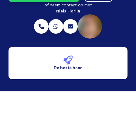
of neem contact op met
Niels Florijn
De beste baan
De beste voorwaarden
Alleen vaste banen