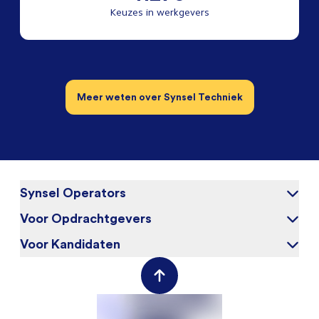
Keuzes in werkgevers
Meer weten over Synsel Techniek
Synsel Operators
Voor Opdrachtgevers
Over ons
Blog
Voor Kandidaten
Waarom Synsel
Werken bij
Werkgeversportal
Werknemersportal
Contact