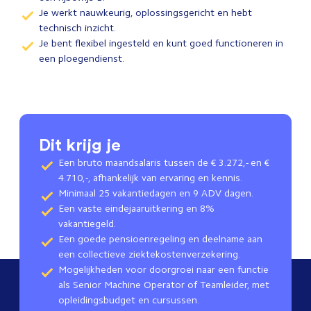
Je werkt nauwkeurig, oplossingsgericht en hebt
technisch inzicht.
Je bent flexibel ingesteld en kunt goed functioneren in
een ploegendienst.
Dit krijg je
Een bruto maandsalaris tussen de € 3.272,- en €
4.710,-, afhankelijk van ervaring en kennis.
Minimaal 25 vakantiedagen en 9 ADV dagen.
Een vaste eindejaaruitkering en 8%
vakantiegeld.
Een goede pensioenregeling en deelname aan
een collectieve ziektekostenverzekering.
Mogelijkheden voor doorgroei naar een functie
als Senior Machine Operator of Teamleider, met
opleidingsbudget en cursussen.