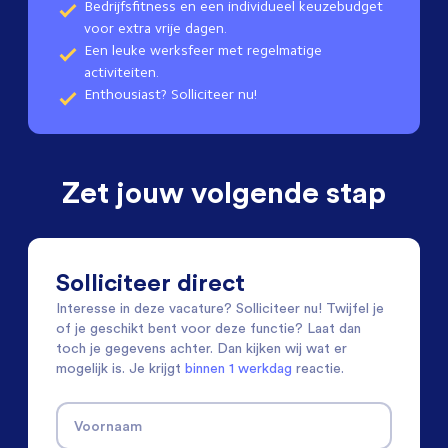
Bedrijfsfitness en een individueel keuzebudget
voor extra vrije dagen.
Een leuke werksfeer met regelmatige
activiteiten.
Enthousiast? Solliciteer nu!
Zet jouw volgende stap
Solliciteer direct
Interesse in deze vacature? Solliciteer nu! Twijfel je
of je geschikt bent voor deze functie? Laat dan
toch je gegevens achter. Dan kijken wij wat er
mogelijk is. Je krijgt
binnen 1 werkdag
reactie.
Voornaam