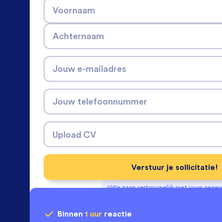
Voornaam
Achternaam
Jouw e-mailadres
Jouw telefoonnummer
Upload CV
Verstuur je sollicitatie!
We gaan vertrouwelijk met jouw gege
Binnen
1 uur
reactie