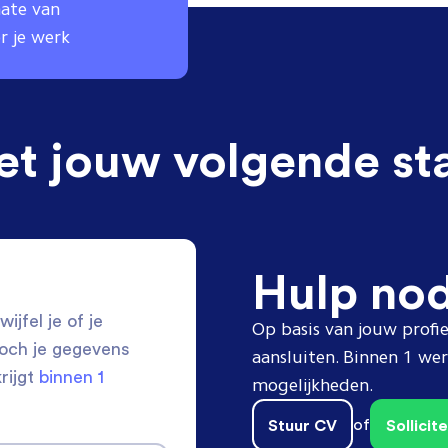
ate van
r je werk
et jouw volgende st
Hulp no
ijfel je of je
Op basis van jouw profie
toch je gegevens
aansluiten. Binnen 1 w
krijgt
binnen 1
mogelijkheden.
Stuur CV
of
Sollici