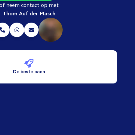
of neem contact op met
Thom Auf der Masch
De beste baan
De beste voorwaarden
Alleen vaste banen