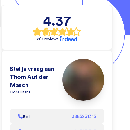
ebouwers
4.37
e wil en wij
e dat kan
261 reviews
de video om te
dat doen!
l af
Stel je vraag aan
Thom Auf der
Masch
Consultant
Bel
0883231315