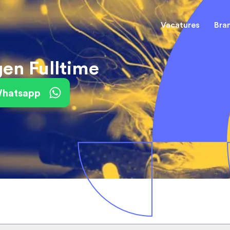
Vacatures
Bra
en Fulltime
Procesoperator
Voedingsmiddelen
Dagdiens
Te
 Whatsapp
Machineoperator
Metaal en staal
3 ploege
Al
Papier en karton
5 ploege
Farmacie
De best