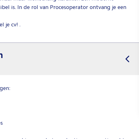
el is. In de rol van Procesoperator ontvang je een
 je cv! .
n
egen:
es