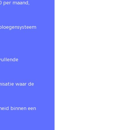
10 per maand,
n ploegensysteem
vullende
nisatie waar de
heid binnen een