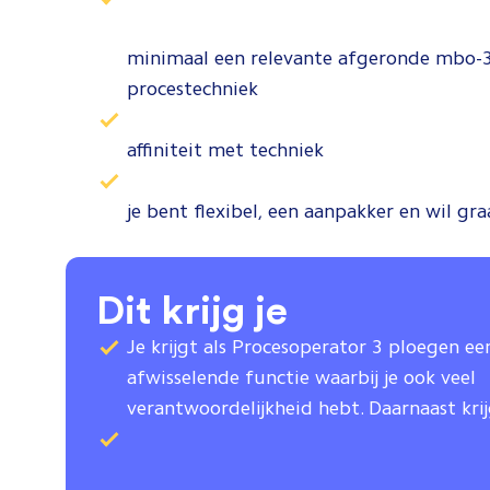
minimaal een relevante afgeronde mbo-3 o
procestechniek
affiniteit met techniek
je bent flexibel, een aanpakker en wil gr
Dit krijg je
Je krijgt als Procesoperator 3 ploegen e
afwisselende functie waarbij je ook veel
verantwoordelijkheid hebt. Daarnaast kri