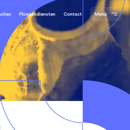
nches
Ploegendiensten
Contact
Menu
t
chnisch Operator
Chemie
2 ploegen
n
lround Operator
Rubber en Kunststof
4 ploegen
Energie- en
n
afvalverbranding
e banen