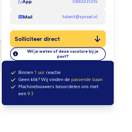
App
0883231315
Mail
talent@synsel.nl
Solliciteer direct
Wil je weten of deze vacature bij je
past?
Binnen
1 uur
reactie
Geen klik? Wij vinden de
passende baan
Machinebouwers
beoordelen ons met
een
9.3