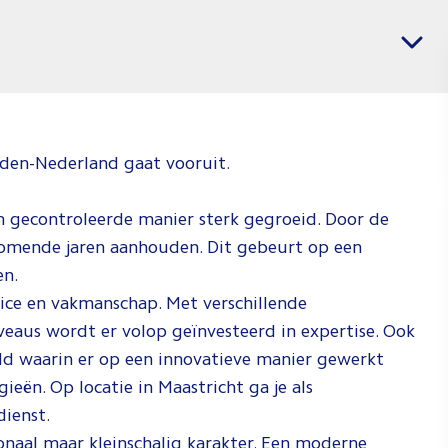
voor
Machin
Jij weet wat j
weten waar j
doen. Check 
den-Nederland gaat vooruit.
zien hoe wij 
n gecontroleerde manier sterk gegroeid. Door de
Spee
komende jaren aanhouden. Dit gebeurt op een
ten.
rvice en vakmanschap. Met verschillende
eaus wordt er volop geïnvesteerd in expertise. Ook
eld waarin er op een innovatieve manier gewerkt
ën. Op locatie in Maastricht ga je als
ndienst.
onaal maar kleinschalig karakter. Een moderne