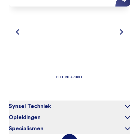
DEEL DIT ARTIKEL
Synsel Techniek
Opleidingen
Over ons
Onze kandidaten
Specialismen
Elektrotechniek
Werken bij
Werktuigbouwkunde