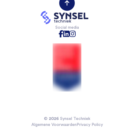
(Field) Service Engineers
Opdrachtgevers
VAPRO
Mechanical Engineers
Contact opnemen
Mechatronica
Software & Electrical Engineers
Industriële Automatisering
Monteurs Technische Dienst
Social media
Technische Bedrijfskunde
Monteurs binnendienst
Chemische technologie
Projectleiders
Voedingsmiddelentechnologie
Sales Engineers
Veiligheidskunde
Koelmonteurs
Installatietechniek
2026
©
Synsel Techniek
Algemene Voorwaarden
Privacy Policy