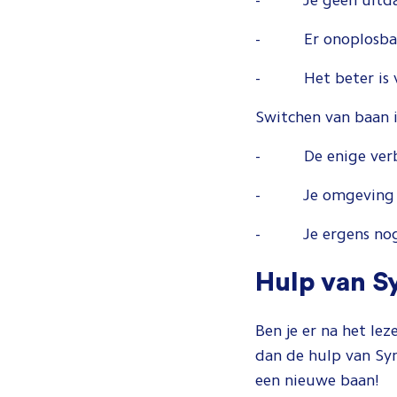
- Je geen uitdagi
- Er onoplosbare c
- Het beter is voo
Switchen van baan is
- De enige verbete
- Je omgeving zegt
- Je ergens nog n
Hulp van S
Ben je er na het lez
dan de hulp van Syn
een nieuwe baan!