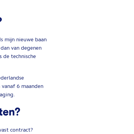
?
ls mijn nieuwe baan
n dan van degenen
s de technische
ederlandse
en vanaf 6 maanden
aging.
ten?
vast contract?