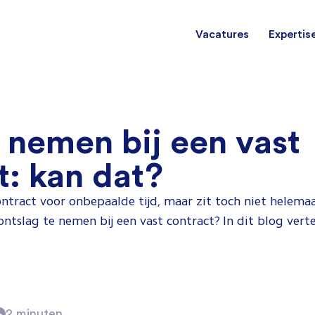
Vacatures
Expertis
Mechani
(Field) Service Engineers
(Field) Service Engineers
 nemen bij een vast
Software & Electrical
Software & Electrical
Monteur
t: kan dat?
Engineers
Engineers
Dienst
ontract voor onbepaalde tijd, maar zit toch niet helemaal
Installa
Monteurs binnendienst
Monteurs binnendienst
tslag te nemen bij een vast contract? In dit blog vertel
Operato
Technisch-Commercieel
2 minuten