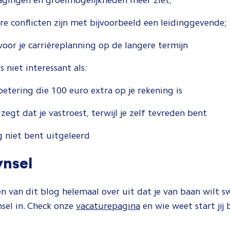
ngen en groeimogelijkheden meer ziet;
onflicten zijn met bijvoorbeeld een leidinggevende;
r je carrièreplanning op de langere termijn
 niet interessant als:
ring die 100 euro extra op je rekening is
 dat je vastroest, terwijl je zelf tevreden bent
iet bent uitgeleerd
ynsel
en van dit blog helemaal over uit dat je van baan wilt s
sel in. Check onze
vacaturepagina
en wie weet start jij