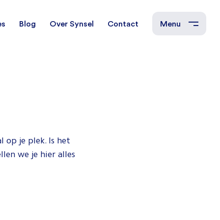
es
Blog
Over Synsel
Contact
Menu
cal Engineers
Mechanical Engineers
s Technische
Monteurs Technische
Dienst
 op je plek. Is het
tietechniek
len we je hier alles
rs