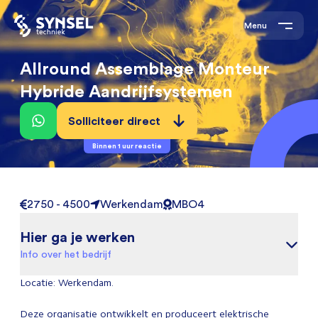
Menu
Allround Assemblage Monteur
Hybride Aandrijfsystemen
Solliciteer direct
Binnen 1 uur reactie
2750 - 4500
Werkendam
MBO4
Hier ga je werken
Info over het bedrijf
Locatie: Werkendam.
Deze organisatie ontwikkelt en produceert elektrische