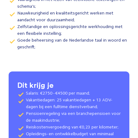
schema’s;
Nauwkeurigheid en kwaliteitsgericht werken met
aandacht voor duurzaamheid;
Zelfstandige en oplossingsgerichte werkhouding met
een flexibele instelling;
Goede beheersing van de Nederlandse taal in woord en
geschrift;
Dit krijg je
Salaris: €2750 - €4500 per maand;
Vakantiedagen: 25 vakantiedagen + 13 ADV-
dagen bij een fulltime dienstverband;
Pensioenregeling via een branchepensioen voor
de maakindustrie;
Reiskostenvergoeding van €0,23 per kilometer;
Opleidings- en ontwikkelbudget van minimaal