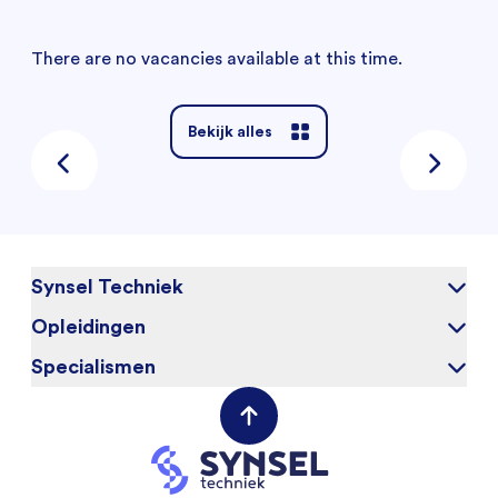
There are no vacancies available at this time.
Bekijk alles
Synsel Techniek
Opleidingen
Over ons
Onze kandidaten
Specialismen
Elektrotechniek
Werken bij
Werktuigbouwkunde
(Field) Service Engineers
Opdrachtgevers
VAPRO
Mechanical Engineers
Contact opnemen
Mechatronica
Software & Electrical Engineers
Industriële Automatisering