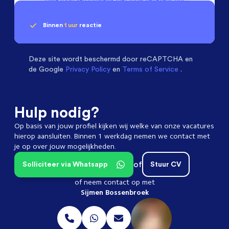
Binnen
1 uur
reactie
Geen klik? Wij vinden de
Operators
beoordelen ons met een
passende baan
9.3
Deze site wordt beschermd door
reCAPTCHA en
de Google
Privacy Policy
en
Terms of Service
.
Hulp nodig?
Op basis van jouw profiel kijken wij welke van onze vacatures
hierop aansluiten. Binnen 1 werkdag nemen we contact met
je op over jouw mogelijkheden.
of
Solliciteer via Whatsapp
Stuur CV
of neem contact op met
Sijmen Bossenbroek