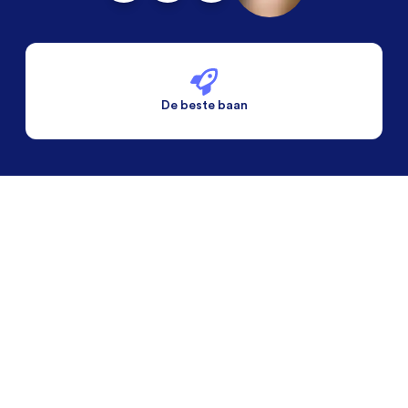
De beste baan
De beste voorwaarden
Alleen vaste banen