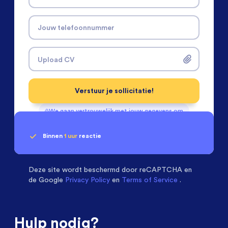
Jouw telefoonnummer
Upload CV
Verstuur je sollicitatie!
We gaan vertrouwelijk met jouw gegevens om
Binnen
1 uur
reactie
Geen klik? Wij vinden de
Installatietechniek
beoordelen ons met een
passende baan
9.3
Deze site wordt beschermd door
reCAPTCHA en
de Google
Privacy Policy
en
Terms of Service
.
Hulp nodig?