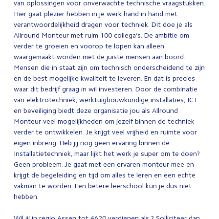
van oplossingen voor onverwachte technische vraagstukken.
Hier gaat plezier hebben in je werk hand in hand met
verantwoordelijkheid dragen voor techniek. Dit doe je als
Allround Monteur met ruim 100 collega’s. De ambitie om
verder te groeien en voorop te lopen kan alleen
waargemaakt worden met de juiste mensen aan boord.
Mensen die in staat zijn om technisch onderscheidend te zijn
en de best mogelijke kwaliteit te leveren. En dat is precies
waar dit bedrijf graag in wil investeren. Door de combinatie
van elektrotechniek, werktuigbouwkundige installaties, ICT
en beveiliging biedt deze organisatie jou als Allround
Monteur veel mogelijkheden om jezelf binnen de techniek
verder te ontwikkelen. Je krijgt veel vrijheid en ruimte voor
eigen inbreng. Heb jij nog geen ervaring binnen de
Installatietechniek, maar lijkt het werk je super om te doen?
Geen probleem. Je gaat met een ervaren monteur mee en
krijgt de begeleiding en tijd om alles te leren en een echte
vakman te worden. Een betere leerschool kun je dus niet
hebben.
Wil jij in regio Assen tot 4620 verdienen als ? Solliciteer dan