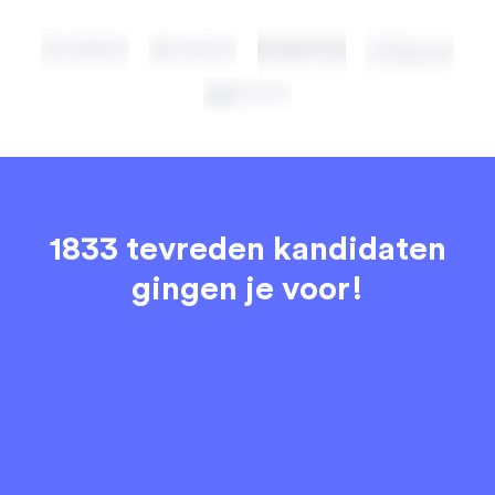
1833 tevreden kandidaten
gingen je voor!