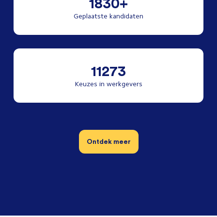
1830+
Geplaatste kandidaten
11273
Keuzes in werkgevers
Ontdek meer