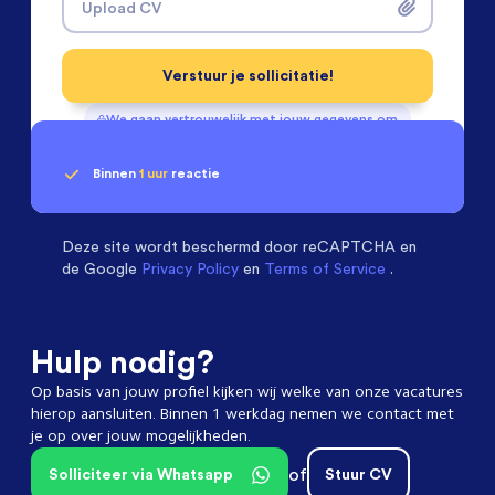
Upload CV
Verstuur je sollicitatie!
We gaan vertrouwelijk met jouw gegevens om
Binnen
1 uur
reactie
Geen klik? Wij vinden de
passende baan
Monteurs Technische Dienst
beoordelen ons met
een
9.3
Deze site wordt beschermd door
reCAPTCHA en
de Google
Privacy Policy
en
Terms of Service
.
Hulp nodig?
Op basis van jouw profiel kijken wij welke van onze vacatures
hierop aansluiten. Binnen 1 werkdag nemen we contact met
je op over jouw mogelijkheden.
of
Solliciteer via Whatsapp
Stuur CV