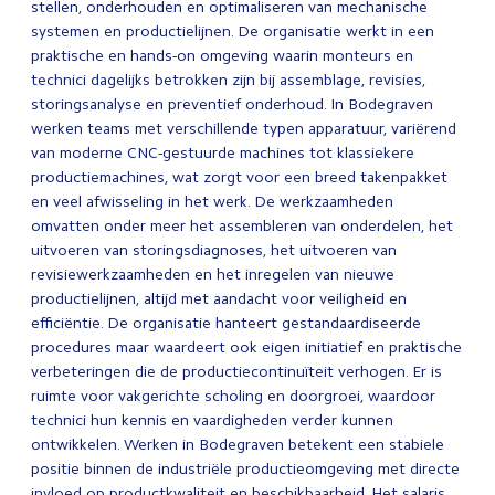
stellen, onderhouden en optimaliseren van mechanische
systemen en productielijnen. De organisatie werkt in een
praktische en hands-on omgeving waarin monteurs en
technici dagelijks betrokken zijn bij assemblage, revisies,
storingsanalyse en preventief onderhoud. In Bodegraven
werken teams met verschillende typen apparatuur, variërend
van moderne CNC-gestuurde machines tot klassiekere
productiemachines, wat zorgt voor een breed takenpakket
en veel afwisseling in het werk. De werkzaamheden
omvatten onder meer het assembleren van onderdelen, het
uitvoeren van storingsdiagnoses, het uitvoeren van
revisiewerkzaamheden en het inregelen van nieuwe
productielijnen, altijd met aandacht voor veiligheid en
efficiëntie. De organisatie hanteert gestandaardiseerde
procedures maar waardeert ook eigen initiatief en praktische
verbeteringen die de productiecontinuïteit verhogen. Er is
ruimte voor vakgerichte scholing en doorgroei, waardoor
technici hun kennis en vaardigheden verder kunnen
ontwikkelen. Werken in Bodegraven betekent een stabiele
positie binnen de industriële productieomgeving met directe
invloed op productkwaliteit en beschikbaarheid. Het salaris