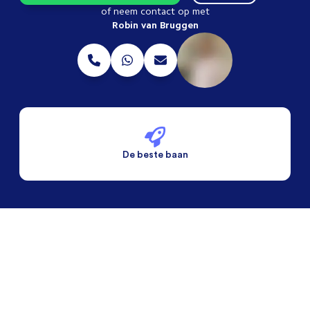
of neem contact op met
Robin van Bruggen
De beste baan
De beste voorwaarden
Alleen vaste banen