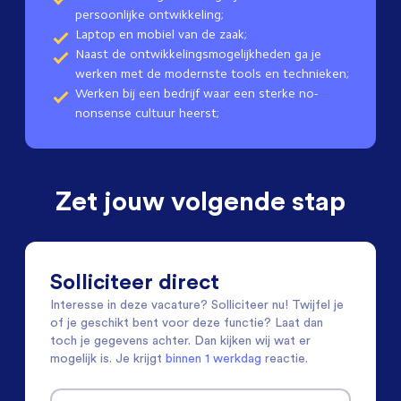
persoonlijke ontwikkeling;
Laptop en mobiel van de zaak;
Naast de ontwikkelingsmogelijkheden ga je
werken met de modernste tools en technieken;
Werken bij een bedrijf waar een sterke no-
nonsense cultuur heerst;
Zet jouw volgende stap
Solliciteer direct
Interesse in deze vacature? Solliciteer nu! Twijfel je
of je geschikt bent voor deze functie? Laat dan
toch je gegevens achter. Dan kijken wij wat er
mogelijk is. Je krijgt
binnen 1 werkdag
reactie.