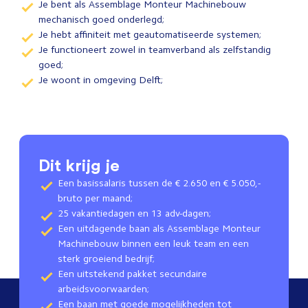
Je bent als Assemblage Monteur Machinebouw
mechanisch goed onderlegd;
Je hebt affiniteit met geautomatiseerde systemen;
Je functioneert zowel in teamverband als zelfstandig
goed;
Je woont in omgeving Delft;
Dit krijg je
Een basissalaris tussen de € 2.650 en € 5.050,-
bruto per maand;
25 vakantiedagen en 13 adv-dagen;
Een uitdagende baan als Assemblage Monteur
Machinebouw binnen een leuk team en een
sterk groeiend bedrijf;
Een uitstekend pakket secundaire
arbeidsvoorwaarden;
Een baan met goede mogelijkheden tot