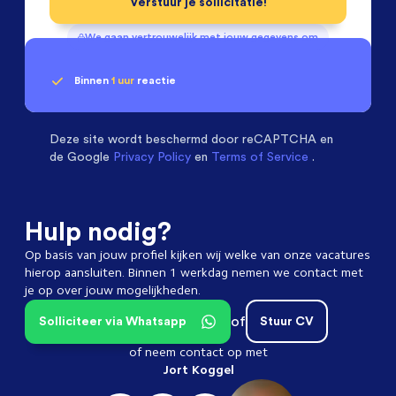
Verstuur je sollicitatie!
We gaan vertrouwelijk met jouw gegevens om
Binnen
1 uur
reactie
Geen klik? Wij vinden de
passende baan
Software & Electrical Engineers
beoordelen ons
met een
9.3
Deze site wordt beschermd door
reCAPTCHA en
de Google
Privacy Policy
en
Terms of Service
.
Hulp nodig?
Op basis van jouw profiel kijken wij welke van onze vacatures
hierop aansluiten. Binnen 1 werkdag nemen we contact met
je op over jouw mogelijkheden.
of
Solliciteer via Whatsapp
Stuur CV
of neem contact op met
Jort Koggel