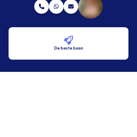
De beste baan
De beste voorwaarden
Alleen vaste banen