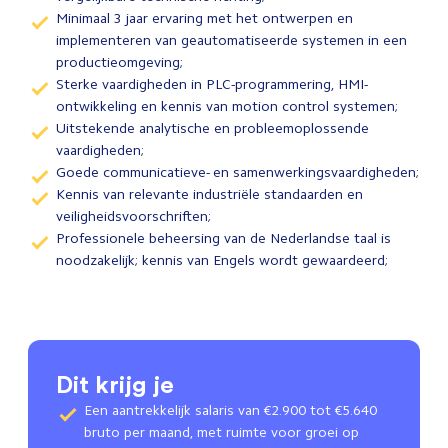
Minimaal 3 jaar ervaring met het ontwerpen en
implementeren van geautomatiseerde systemen in een
productieomgeving;
Sterke vaardigheden in PLC-programmering, HMI-
ontwikkeling en kennis van motion control systemen;
Uitstekende analytische en probleemoplossende
vaardigheden;
Goede communicatieve- en samenwerkingsvaardigheden;
Kennis van relevante industriële standaarden en
veiligheidsvoorschriften;
Professionele beheersing van de Nederlandse taal is
noodzakelijk; kennis van Engels wordt gewaardeerd;
Dit krijg je
Een aantrekkelijk salaris van €2.900 tot €5.640
bruto per maand, met ruimte voor groei op