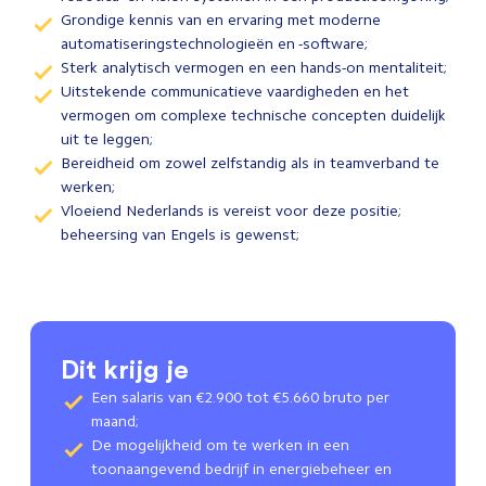
Grondige kennis van en ervaring met moderne
automatiseringstechnologieën en -software;
Sterk analytisch vermogen en een hands-on mentaliteit;
Uitstekende communicatieve vaardigheden en het
vermogen om complexe technische concepten duidelijk
uit te leggen;
Bereidheid om zowel zelfstandig als in teamverband te
werken;
Vloeiend Nederlands is vereist voor deze positie;
beheersing van Engels is gewenst;
Dit krijg je
Een salaris van €2.900 tot €5.660 bruto per
maand;
De mogelijkheid om te werken in een
toonaangevend bedrijf in energiebeheer en