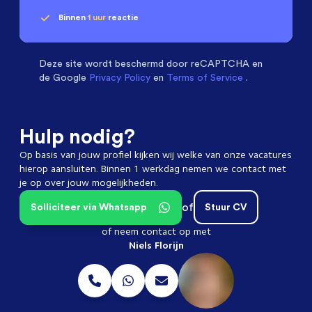
Binnen
1 uur
reactie
Geen klik? Wij vinden de
passende baan
Software & Electrical Engineers
beoordelen ons
met een
9.3
Deze site wordt beschermd door
reCAPTCHA en
de Google
Privacy Policy
en
Terms of Service
.
Hulp nodig?
Op basis van jouw profiel kijken wij welke van onze vacatures
hierop aansluiten. Binnen 1 werkdag nemen we contact met
je op over jouw mogelijkheden.
of
Solliciteer via Whatsapp
Stuur CV
of neem contact op met
Niels Florijn