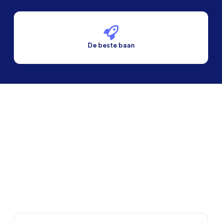
De beste baan
De beste voorwaarden
Alleen vaste banen