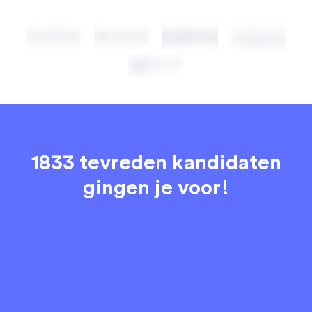
1833 tevreden kandidaten
gingen je voor!