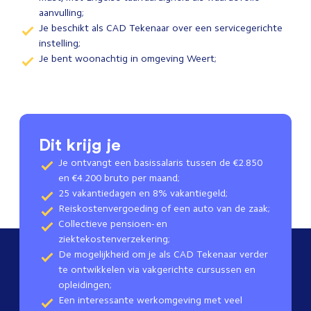
aanvulling;
Je beschikt als CAD Tekenaar over een servicegerichte
instelling;
Je bent woonachtig in omgeving Weert;
Dit krijg je
Je ontvangt een basissalaris tussen de €2.850
en €4.200 bruto per maand;
25 vakantiedagen en 8% vakantiegeld;
Reiskostenvergoeding of een auto van de zaak;
Collectieve pensioen- en
ziektekostenverzekering;
De mogelijkheid om je als CAD Tekenaar verder
te ontwikkelen via vakgerichte cursussen en
opleidingen;
Een interessante werkomgeving met veel