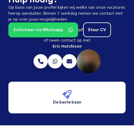
Op basis van jouw profiel kijken wij welke van onze vacatures
hierop aansluiten. Binnen 1 werkdag nemen we contact met
je op over jouw mogelijkheden.
of
Solliciteer via Whatsapp
Stuur CV
of neem contact op met
Eric Hutchison
De beste baan
De beste voorwaarden
Alleen vaste banen