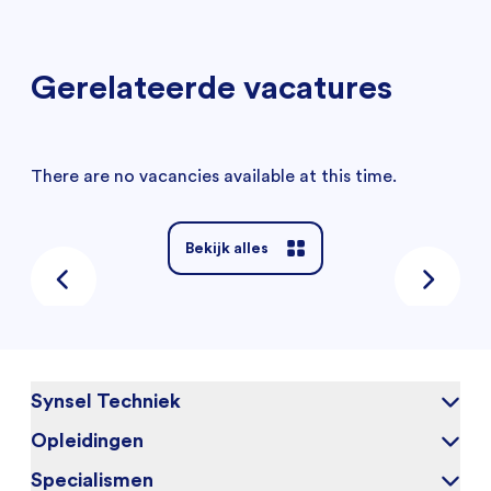
Gerelateerde vacatures
There are no vacancies available at this time.
Bekijk alles
Synsel Techniek
Opleidingen
Over ons
Onze kandidaten
Specialismen
Elektrotechniek