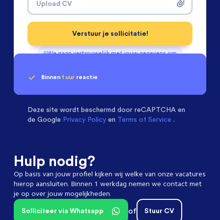
Upload CV
Verstuur je sollicitatie!
We gaan vertrouwelijk met jouw gegevens om
Binnen
1 uur
reactie
Geen klik? Wij vinden de
passende baan
(Internationaal) Service Engineers
beoordelen ons
met een
9.3
Deze site wordt beschermd door
reCAPTCHA en
de Google
Privacy Policy
en
Terms of Service
.
Hulp nodig?
Op basis van jouw profiel kijken wij welke van onze vacatures
hierop aansluiten. Binnen 1 werkdag nemen we contact met
je op over jouw mogelijkheden.
of
Solliciteer via Whatsapp
Stuur CV