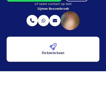
of neem contact op met
Sijmen Bossenbroek
De beste baan
De beste voorwaarden
Alleen vaste banen