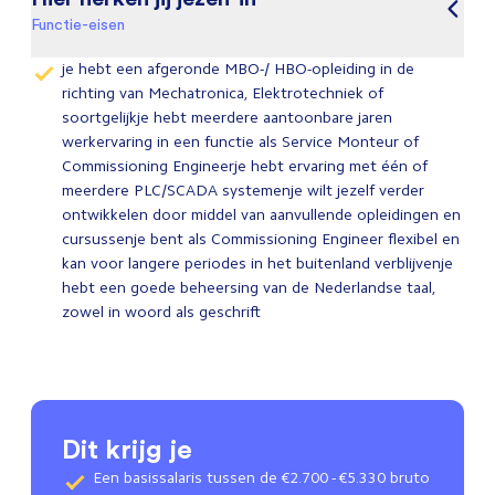
Functie-eisen
je hebt een afgeronde MBO-/ HBO-opleiding in de
richting van Mechatronica, Elektrotechniek of
soortgelijkje hebt meerdere aantoonbare jaren
werkervaring in een functie als Service Monteur of
Commissioning Engineerje hebt ervaring met één of
meerdere PLC/SCADA systemenje wilt jezelf verder
ontwikkelen door middel van aanvullende opleidingen en
cursussenje bent als Commissioning Engineer flexibel en
kan voor langere periodes in het buitenland verblijvenje
hebt een goede beheersing van de Nederlandse taal,
zowel in woord als geschrift
Dit krijg je
Een basissalaris tussen de €2.700 - €5.330 bruto