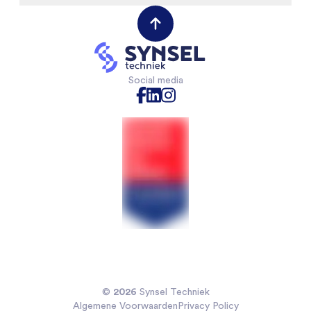
Werken bij
Werktuigbouwkunde
(Field) Service Engineers
Opdrachtgevers
VAPRO
Mechanical Engineers
Contact opnemen
Mechatronica
Software & Electrical Engineers
Industriële Automatisering
Monteurs Technische Dienst
Social media
Technische Bedrijfskunde
Monteurs binnendienst
Chemische technologie
Projectleiders
Voedingsmiddelentechnologie
Sales Engineers
Veiligheidskunde
Koelmonteurs
Installatietechniek
2026
©
Synsel Techniek
Algemene Voorwaarden
Privacy Policy