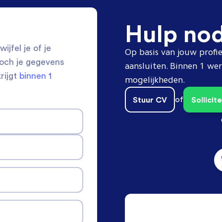
Hulp no
ijfel je of je
Op basis van jouw profie
toch je gegevens
aansluiten. Binnen 1 w
krijgt
binnen 1
mogelijkheden.
Stuur CV
of
Sollici