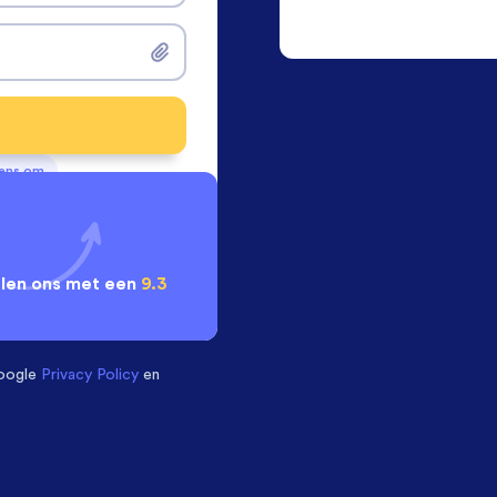
vens om
len ons met een
9.3
oogle
Privacy Policy
en