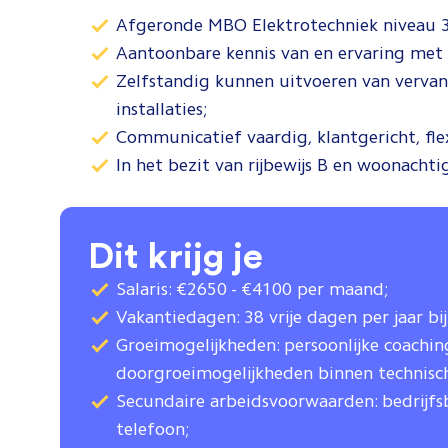
Afgeronde MBO Elektrotechniek niveau 3
Aantoonbare kennis van en ervaring met el
Zelfstandig kunnen uitvoeren van vervan
installaties;
Communicatief vaardig, klantgericht, fle
In het bezit van rijbewijs B en woonachti
Dit krijg je
Salaris: €2650 - €4100 per maand;
Vakantiedagen: 38 vrije dagen per jaar bij
Groeimogelijkheden: persoonlijke coachin
doorgroeimogelijkheden binnen technisch
Secundaire arbeidsvoorwaarden: bedrijfs
telefoon;