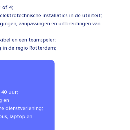
 of 4;
ektrotechnische installaties in de utiliteit;
gingen, aanpassingen en uitbreidingen van
xibel en een teamspeler;
g in de regio Rotterdam;
 40 uur;
g en
e dienstverlening;
bus, laptop en