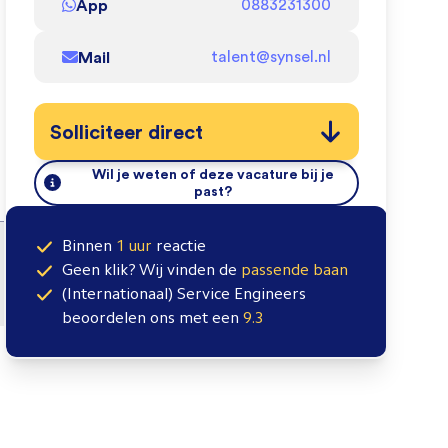
App
0883231300
Mail
talent@synsel.nl
Solliciteer direct
Wil je weten of deze vacature bij je
past?
Binnen
1 uur
reactie
Geen klik? Wij vinden de
passende baan
(Internationaal) Service Engineers
beoordelen ons met een
9.3