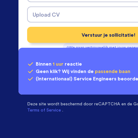
Upload CV
Verstuur je sollicitatie!
We gaan vertrouwelijk met jouw gege
Binnen
1 uur
reactie
Geen klik? Wij vinden de
passende baan
(Internationaal) Service Engineers
beoorde
Deze site wordt beschermd door
reCAPTCHA en de G
Terms of Service
.