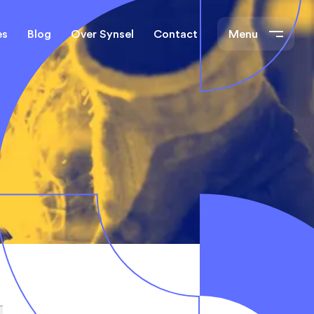
es
Blog
Over Synsel
Contact
Menu
cal Engineers
Mechanical Engineers
s Technische
Monteurs Technische
Dienst
tietechniek
rs
e