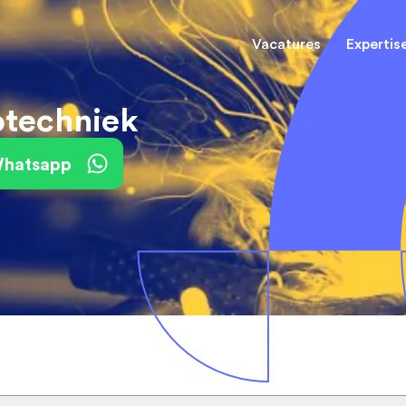
Vacatures
Expertis
otechniek
Mechani
(Field) Service Engineers
(Field) Service Engineers
 Whatsapp
Software & Electrical
Software & Electrical
Monteur
Engineers
Engineers
Dienst
Installa
Monteurs binnendienst
Monteurs binnendienst
Operato
Technisch-Commercieel
De best