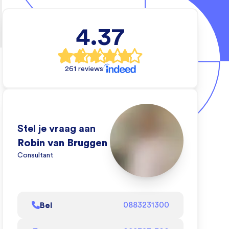
4.37
tionaal)
rs
261 reviews
e wil en wij
e dat kan
de video om
Stel je vraag aan
ij dat doen!
Robin van Bruggen
Consultant
l af
Bel
0883231300