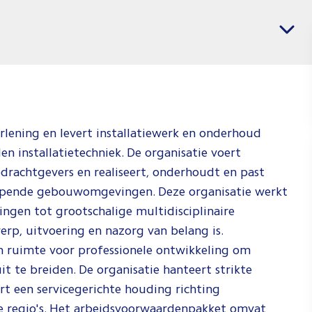
banen
Vacatures per regio
voor
(Interna
Service
Enginee
Jij weet wat j
verlening en levert installatiewerk en onderhoud
weten waar j
n installatietechniek. De organisatie voert
doen. Check 
drachtgevers en realiseert, onderhoudt en past
te zien hoe w
enlopende gebouwomgevingen. Deze organisatie werkt
ingen tot grootschalige multidisciplinaire
Spee
erp, uitvoering en nazorg van belang is.
n ruimte voor professionele ontwikkeling om
t te breiden. De organisatie hanteert strikte
rt een servicegerichte houding richting
 regio's. Het arbeidsvoorwaardenpakket omvat