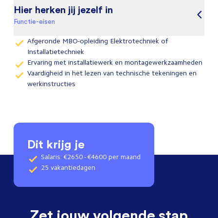
Hier herken jij jezelf in
Functie-eisen
Afgeronde MBO-opleiding Elektrotechniek of
Installatietechniek
Ervaring met installatiewerk en montagewerkzaamheden
Vaardigheid in het lezen van technische tekeningen en
werkinstructies
Dit krijg je
Salaris: €2650 - €4600 per maand
25 vakantiedagen
Zet jouw volgende stap