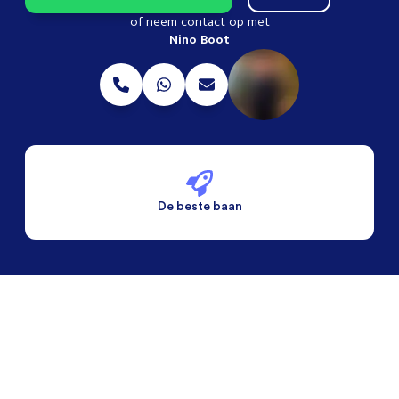
of neem contact op met
Nino Boot
De beste baan
De beste voorwaarden
Alleen vaste banen