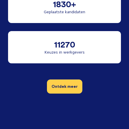
1830+
Geplaatste kandidaten
11270
Keuzes in werkgevers
Ontdek meer