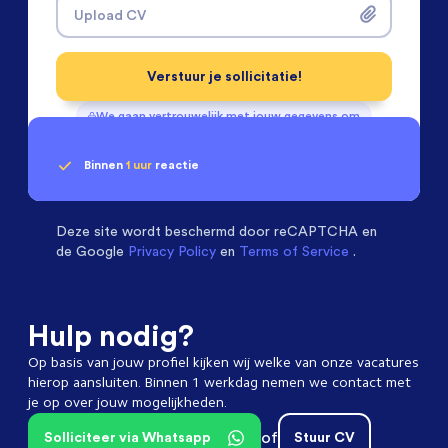
Upload CV
Verstuur je sollicitatie!
We gaan vertrouwelijk met jouw gegevens om
Binnen
1 uur
reactie
Geen klik? Wij vinden de
Installatietechniek
beoordelen ons met een
passende baan
9.3
Deze site wordt beschermd door
reCAPTCHA en
de Google
Privacy Policy
en
Terms of Service
.
Hulp nodig?
Op basis van jouw profiel kijken wij welke van onze vacatures
hierop aansluiten. Binnen 1 werkdag nemen we contact met
je op over jouw mogelijkheden.
of
Solliciteer via Whatsapp
Stuur CV