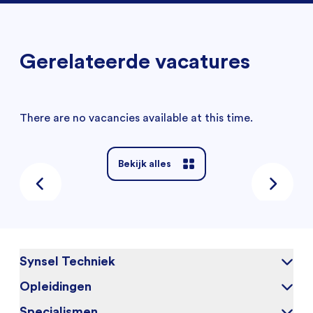
Gerelateerde vacatures
There are no vacancies available at this time.
Bekijk alles
Synsel Techniek
Opleidingen
Over ons
Onze kandidaten
Specialismen