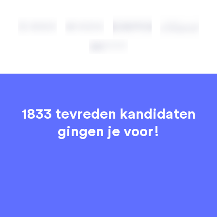
1833 tevreden kandidaten
gingen je voor!