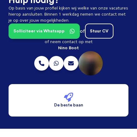
Op basis van jouw profiel kijken wij welke van onze vacatures
hierop aansluiten. Binnen 1 werkdag nemen we contact met
je op over jouw mogelijkheden.
of
Solliciteer via Whatsapp
Stuur CV
of neem contact op met
Nino Boot
De beste baan
De beste voorwaarden
Alleen vaste banen