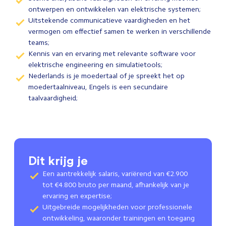
ontwerpen en ontwikkelen van elektrische systemen;
Uitstekende communicatieve vaardigheden en het
vermogen om effectief samen te werken in verschillende
teams;
Kennis van en ervaring met relevante software voor
elektrische engineering en simulatietools;
Nederlands is je moedertaal of je spreekt het op
moedertaalniveau, Engels is een secundaire
taalvaardigheid;
Dit krijg je
Een aantrekkelijk salaris, variërend van €2.900
tot €4.800 bruto per maand, afhankelijk van je
ervaring en expertise;
Uitgebreide mogelijkheden voor professionele
ontwikkeling, waaronder trainingen en toegang