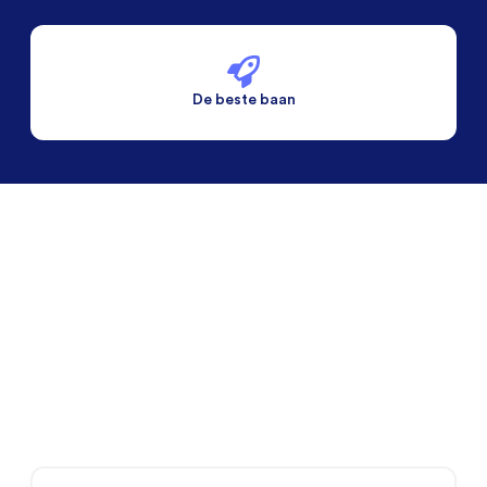
De beste baan
De beste voorwaarden
Alleen vaste banen