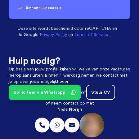
Binnen
1 uur
reactie
Geen klik? Wij vinden de
passende baan
Software & Electrical Engineers
beoordelen ons
met een
9.3
Deze site wordt beschermd door
reCAPTCHA en
de Google
Privacy Policy
en
Terms of Service
.
Hulp nodig?
Op basis van jouw profiel kijken wij welke van onze vacatures
hierop aansluiten. Binnen 1 werkdag nemen we contact met
je op over jouw mogelijkheden.
of
Solliciteer via Whatsapp
Stuur CV
of neem contact op met
Niels Florijn