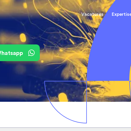
Vacatures
Expertis
Mechani
(Field) Service Engineers
(Field) Service Engineers
 Whatsapp
Software & Electrical
Software & Electrical
Monteur
Engineers
Engineers
Dienst
Installa
Monteurs binnendienst
Monteurs binnendienst
Operato
Technisch-Commercieel
De best