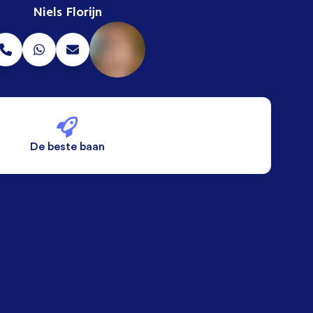
Niels Florijn
De beste baan
De beste voorwaarden
Alleen vaste banen