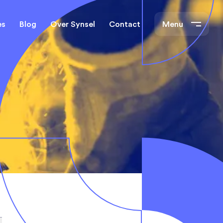
es
Blog
Over Synsel
Contact
Menu
cal Engineers
Mechanical Engineers
s Technische
Monteurs Technische
Dienst
tietechniek
rs
e