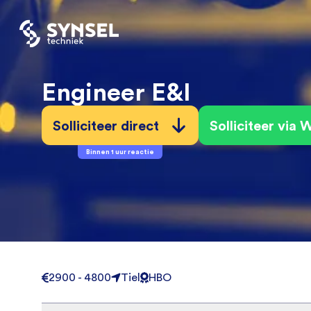
Engineer E&I
Solliciteer direct
Solliciteer via
Binnen 1 uur reactie
2900 - 4800
Tiel
HBO