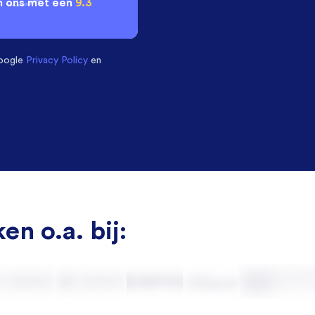
 ons met een
9.3
oogle
Privacy Policy
en
en o.a. bij: