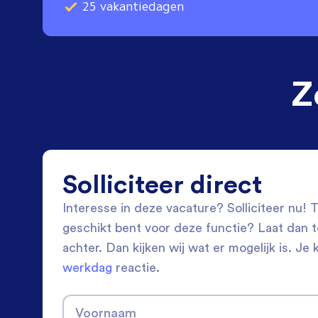
25 vakantiedagen
Z
Solliciteer direct
Interesse in deze vacature? Solliciteer nu! Tw
geschikt bent voor deze functie? Laat dan 
achter. Dan kijken wij wat er mogelijk is. Je 
werkdag
reactie.
Voornaam