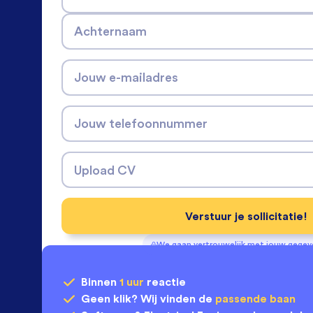
Achternaam
Jouw e-mailadres
Jouw telefoonnummer
Upload CV
Verstuur je sollicitatie!
We gaan vertrouwelijk met jouw gege
Binnen
1 uur
reactie
Geen klik? Wij vinden de
passende baan