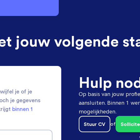
et jouw volgende st
Hulp no
ijfel je of je
Op basis van jouw profie
toch je gegevens
aansluiten. Binnen 1 w
krijgt
binnen 1
mogelijkheden.
Stuur CV
of
Sollici