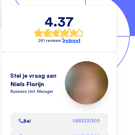
4.37
e
al
261 reviews
rs
e
Stel je vraag aan
e
Niels Florijn
Business Unit Manager
eo
oe
Bel
0883231300
l