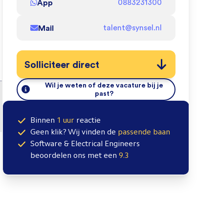
App
0883231300
Mail
talent@synsel.nl
Solliciteer direct
Wil je weten of deze vacature bij je
past?
Binnen
1 uur
reactie
Geen klik? Wij vinden de
passende baan
Software & Electrical Engineers
beoordelen ons met een
9.3