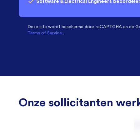
Software & Electrical Engineers
beoordelen
Deze site wordt beschermd door
reCAPTCHA en de G
Terms of Service
.
Onze sollicitanten werk