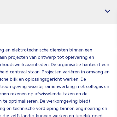
banen
Vacatures per regio
voor
Softwar
&
Electric
Enginee
ing en elektrotechnische diensten binnen een
Jij weet wat j
aan projecten van ontwerp tot oplevering en
wil en wij
erhoudswerkzaamheden. De organisatie hanteert een
weten waar j
gheid centraal staan. Projecten variëren in omvang en
dat kan doen.
che blik en oplossingsgericht werken. De
Check de vid
tieomgeving waarbij samenwerking met collegas en
om te zien h
unnen rekenen op afwisselende taken en de
wij dat doen!
n te optimaliseren. De werkomgeving biedt
ng en technische verdieping binnen engineering en
Spee
n die zelfstandig kunnen werken en tegelijk goed
af