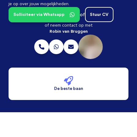
je op over jouw mogelijkheden.
of
Solliciteer via Whatsapp
Stuur CV
of neem contact op met
Robin van Bruggen
De beste baan
De beste voorwaarden
Alleen vaste banen