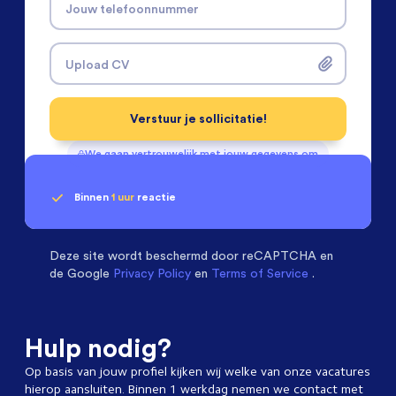
Jouw telefoonnummer
Upload CV
Verstuur je sollicitatie!
We gaan vertrouwelijk met jouw gegevens om
Binnen
1 uur
reactie
Geen klik? Wij vinden de
Installatietechniek
beoordelen ons met een
passende baan
9.3
Deze site wordt beschermd door
reCAPTCHA en
de Google
Privacy Policy
en
Terms of Service
.
Hulp nodig?
Op basis van jouw profiel kijken wij welke van onze vacatures
hierop aansluiten. Binnen 1 werkdag nemen we contact met