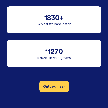
1830+
Geplaatste kandidaten
11270
Keuzes in werkgevers
Ontdek meer