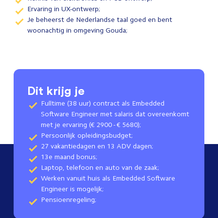
Ervaring in UX-ontwerp;
Je beheerst de Nederlandse taal goed en bent
woonachtig in omgeving Gouda;
Dit krijg je
Fulltime (38 uur) contract als Embedded
Software Engineer met salaris dat overeenkomt
met je ervaring (€ 2900 - € 5680);
Persoonlijk opleidingsbudget;
27 vakantiedagen en 13 ADV dagen;
13e maand bonus;
Laptop, telefoon en auto van de zaak;
Werken vanuit huis als Embedded Software
Engineer is mogelijk;
Pensioenregeling;