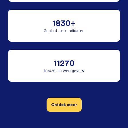
1830+
Geplaatste kandidaten
11270
Keuzes in werkgevers
Ontdek meer