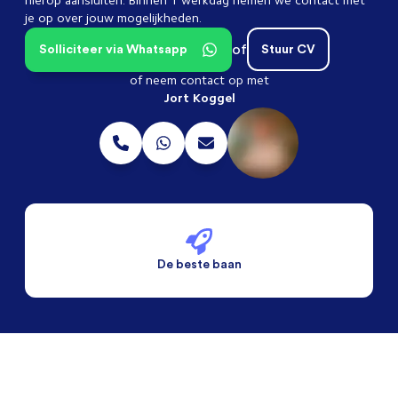
hierop aansluiten. Binnen 1 werkdag nemen we contact met
je op over jouw mogelijkheden.
of
Solliciteer via Whatsapp
Stuur CV
of neem contact op met
Jort Koggel
De beste baan
De beste voorwaarden
Alleen vaste banen