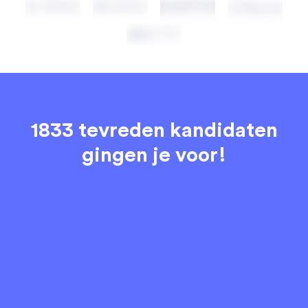
1833 tevreden kandidaten
gingen je voor!