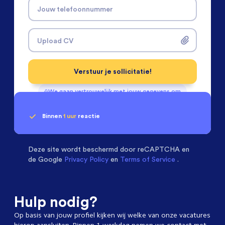
Jouw telefoonnummer
Upload CV
Verstuur je sollicitatie!
We gaan vertrouwelijk met jouw gegevens om
Binnen
1 uur
reactie
Geen klik? Wij vinden de
passende baan
Software & Electrical Engineers
beoordelen ons
met een
9.3
Deze site wordt beschermd door
reCAPTCHA en
de Google
Privacy Policy
en
Terms of Service
.
Hulp nodig?
Op basis van jouw profiel kijken wij welke van onze vacatures