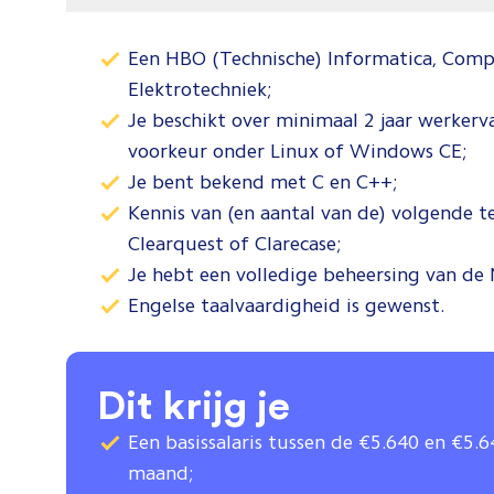
Een HBO (Technische) Informatica, Com
Elektrotechniek;
Je beschikt over minimaal 2 jaar werkerv
voorkeur onder Linux of Windows CE;
Je bent bekend met C en C++;
Kennis van (en aantal van de) volgende t
Clearquest of Clarecase;
Je hebt een volledige beheersing van de 
Engelse taalvaardigheid is gewenst.
Dit krijg je
Een basissalaris tussen de €5.640 en €5.
maand;