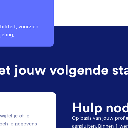
iliteit, voorzien
geling;
et jouw volgende st
Hulp no
ijfel je of je
Op basis van jouw profie
toch je gegevens
aansluiten. Binnen 1 w