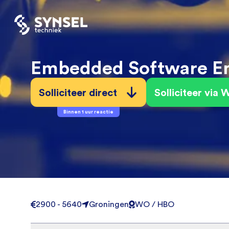
Embedded Software En
Solliciteer direct
Solliciteer via
Binnen 1 uur reactie
2900 - 5640
Groningen
WO / HBO