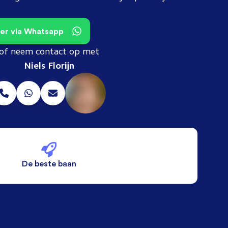
teer via Whatsapp
of neem contact op met
Niels Florijn
De beste baan
De beste voorwaarden
Alleen vaste banen