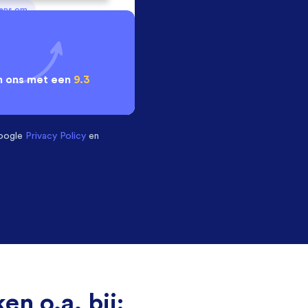
vens om
 ons met een
9.3
oogle
Privacy Policy
en
en o.a. bij: