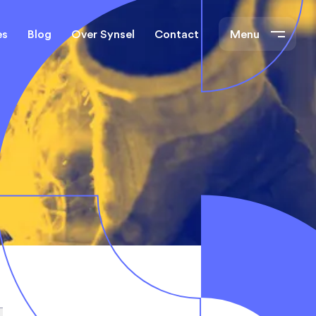
es
Blog
Over Synsel
Contact
Menu
cal Engineers
Mechanical Engineers
s Technische
Monteurs Technische
Dienst
tietechniek
rs
e