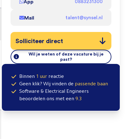
App
0883231300
Mail
talent@synsel.nl
Solliciteer direct
Wil je weten of deze vacature bij je
past?
Binnen
1 uur
reactie
Geen klik? Wij vinden de
passende baan
Software & Electrical Engineers
beoordelen ons met een
9.3