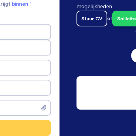
krijgt
binnen 1
mogelijkheden.
Stuur CV
of
Sollici