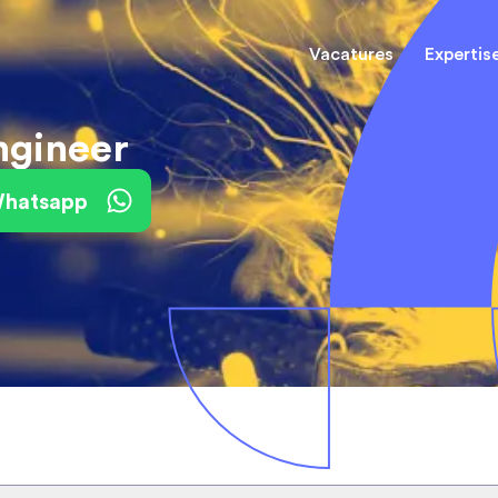
Vacatures
Expertis
gineer
Mechani
(Field) Service Engineers
(Field) Service Engineers
 Whatsapp
Software & Electrical
Software & Electrical
Monteur
Engineers
Engineers
Dienst
Installa
Monteurs binnendienst
Monteurs binnendienst
Operato
Technisch-Commercieel
De best