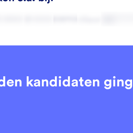
eden kandidaten
ging