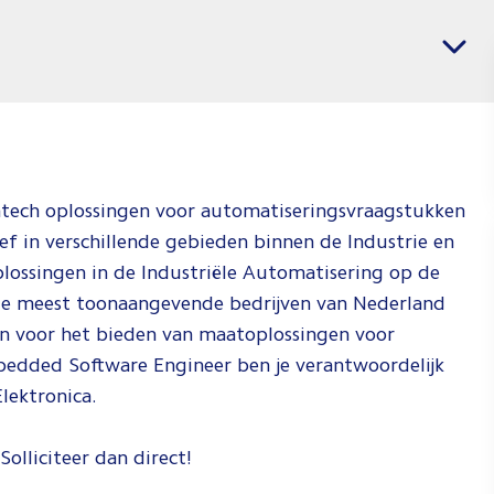
banen
Vacatures per regio
voor
Softwar
&
Electric
Enginee
htech oplossingen voor automatiseringsvraagstukken
Jij weet wat j
ctief in verschillende gebieden binnen de Industrie en
wil en wij
ossingen in de Industriële Automatisering op de
weten waar j
n de meest toonaangevende bedrijven van Nederland
dat kan doen.
n voor het bieden van maatoplossingen voor
Check de vid
edded Software Engineer ben je verantwoordelijk
om te zien h
lektronica.
wij dat doen!
Solliciteer dan direct!
Spee
af