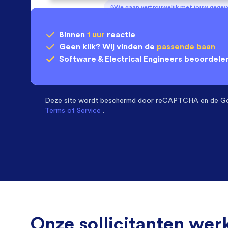
We gaan vertrouwelijk met jouw gege
Binnen
1 uur
reactie
Geen klik? Wij vinden de
passende baan
Software & Electrical Engineers
beoordelen
Deze site wordt beschermd door
reCAPTCHA en de G
Terms of Service
.
Onze sollicitanten werk