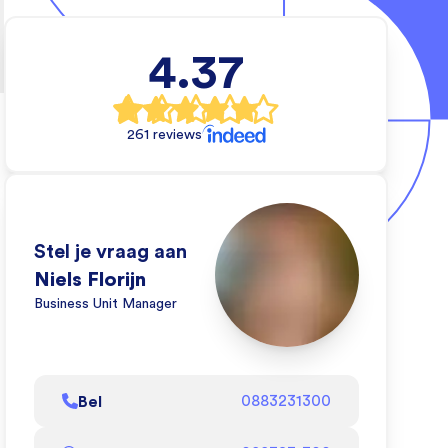
4.37
e
al
261 reviews
rs
e
Stel je vraag aan
e
Niels Florijn
Business Unit Manager
eo
oe
Bel
0883231300
l