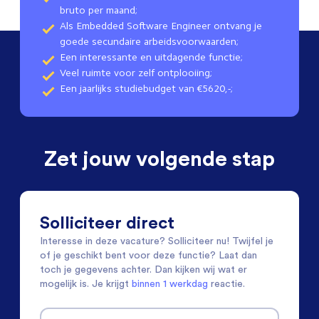
bruto per maand;
Als Embedded Software Engineer ontvang je
goede secundaire arbeidsvoorwaarden;
Een interessante en uitdagende functie;
Veel ruimte voor zelf ontplooiing;
Een jaarlijks studiebudget van €5620,-;
Zet jouw volgende stap
Solliciteer direct
Interesse in deze vacature? Solliciteer nu! Twijfel je
of je geschikt bent voor deze functie? Laat dan
toch je gegevens achter. Dan kijken wij wat er
mogelijk is. Je krijgt
binnen 1 werkdag
reactie.