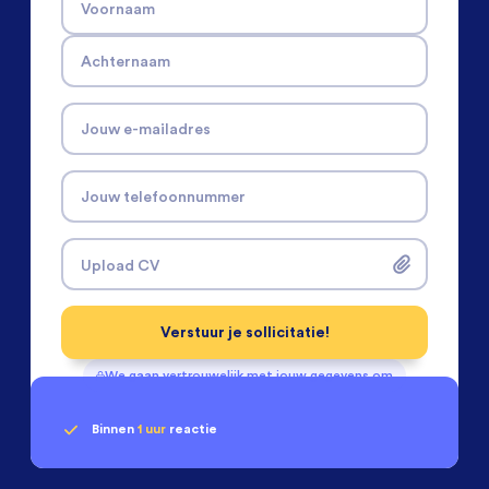
Voornaam
Achternaam
Jouw e-mailadres
Jouw telefoonnummer
Upload CV
Verstuur je sollicitatie!
We gaan vertrouwelijk met jouw gegevens om
Binnen
1 uur
reactie
Geen klik? Wij vinden de
passende baan
Software & Electrical Engineers
beoordelen ons
met een
9.3