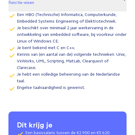
Functie-eisen
Een HBO (Technische) Informatica, Computerkunde,
Embedded Systems Engineering of Elektrotechniek;
Je beschikt over minimaal 2 jaar werkervaring in de
ontwikkeling van embedded software, bij voorkeur onder
Linux of Windows CE;
Je bent bekend met C en C++;
Kennis van (en aantal van de) volgende technieken: Unix,
VxWorks, UML, Scripting, MatLab, Clearquest of
Clarecase;
Je hebt een volledige beheersing van de Nederlandse
taal;
Engelse taalvaardigheid is gewenst;
Dit krijg je
Een basissalaris tussen de €2.900 en €5.620