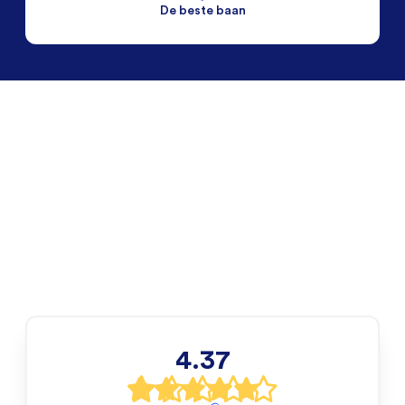
De beste baan
De beste voorwaarden
Alleen vaste banen
4.37